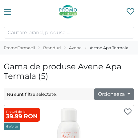
PromoFarmacii
Branduri
Avene
Avene Apa Termala
Gama de produse Avene Apa
Termala (5)
Ordoneaza
Nu sunt filtre selectate.
Preturi de la
39.99 RON
6 oferte