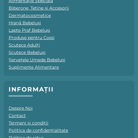
Alimentație Specială
Biberone, Tetine și Accesorii
Dermatocosmetice
Hrană Bebeluși
Lapte Praf Bebeluși
Produse pentru Copii
Scutece Adulți
Scutece Bebeluși
Șervețele Umede Bebeluși
Suplimente Alimentare
INFORMAȚII
Despre Noi
Contact
Termeni și condiții
Politica de confidențialitate
Politica de retur