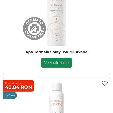
Apa Termala Spray, 150 Ml, Avene
Vezi ofertele
Preturi de la
40.84 RON
7 oferte