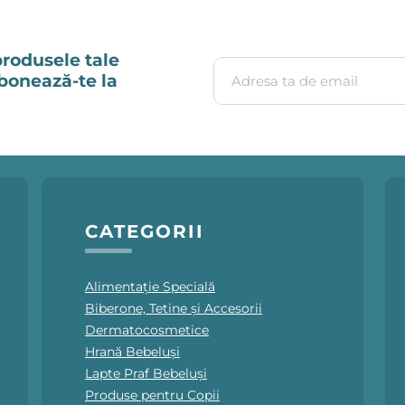
produsele tale
Adresa ta de email
Abonează-te la
CATEGORII
Alimentație Specială
Biberone, Tetine și Accesorii
Dermatocosmetice
Hrană Bebeluși
Lapte Praf Bebeluși
Produse pentru Copii