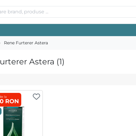
Rene Furterer Astera
terer Astera (1)
de la
60 RON