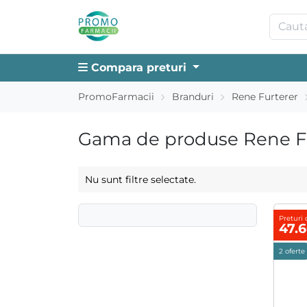
Compara preturi
PromoFarmacii
Branduri
Rene Furterer
Gama de produse Rene Fur
Nu sunt filtre selectate.
Preturi 
47.
2 oferte