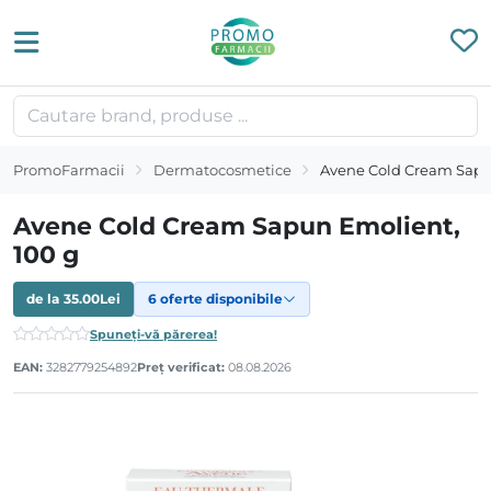
PromoFarmacii
Dermatocosmetice
Avene Cold Cream Sapu
Avene Cold Cream Sapun Emolient,
100 g
de la
35.00
Lei
6 oferte disponibile
Spuneți-vă părerea!
EAN:
3282779254892
Preț verificat:
08.08.2026