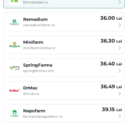
farmaciatei.ro
36.00
Lei
Remedium
remediumfarm.ro
36.30
Lei
Minifarm
minifarmonline.ro
36.40
Lei
SpringFarma
springfarma.com
36.49
Lei
DrMax
drmax.ro
39.15
Lei
Napofarm
farmaciilenapofarm.ro