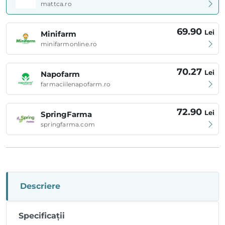
mattca.ro
69.90
Lei
Minifarm
minifarmonline.ro
70.27
Lei
Napofarm
farmaciilenapofarm.ro
72.90
Lei
SpringFarma
springfarma.com
Descriere
Specificații