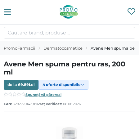
PromoFarmacii
Dermatocosmetice
Avene Men spuma pentr
Avene Men spuma pentru ras, 200
ml
de la
69.89
Lei
4 oferte disponibile
Spuneți-vă părerea!
EAN:
3282770147919
Preț verificat:
06.08.2026