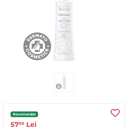
Recomandat
57
Lei
00