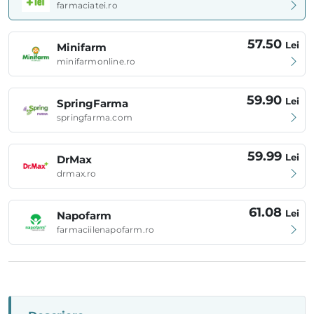
farmaciatei.ro
57.50
Lei
Minifarm
minifarmonline.ro
59.90
Lei
SpringFarma
springfarma.com
59.99
Lei
DrMax
drmax.ro
61.08
Lei
Napofarm
farmaciilenapofarm.ro