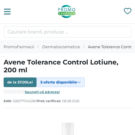
PromoFarmacii
Dermatocosmetice
Avene Tolerance Control
Avene Tolerance Control Lotiune,
200 ml
de la
57.00
Lei
5 oferte disponibile
Spuneți-vă părerea!
EAN:
3282770142280
Preț verificat:
08.08.2026