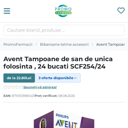
PromoFarmacii
Biberoane tetine accesorii
Avent Tampoane d
Avent Tampoane de san de unica
folosinta , 24 bucati SCF254/24
de la
22.80
Lei
3 oferte disponibile
Spuneți-vă părerea!
EAN:
8710103980421
Preț verificat:
08.08.2026