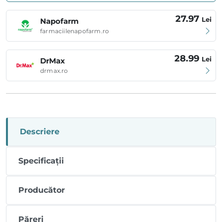
27.97
Lei
Napofarm
farmaciilenapofarm.ro
28.99
Lei
DrMax
drmax.ro
Descriere
Specificații
Producător
Păreri