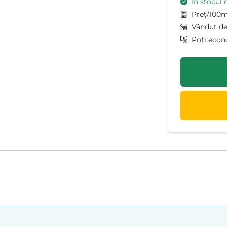
În stocul 
Preț/100m
Vândut d
Poți econ