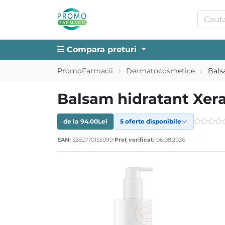
Compara preturi
PromoFarmacii
Dermatocosmetice
Bals
Balsam hidratant Xera
de la
94.00
Lei
5 oferte disponibile
EAN:
3282770155099
|
Preț verificat:
06.08.2026