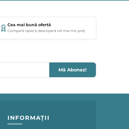
Cea mai bună ofertă
Compară rapid și descoperă cel mai mic preț.
Mă Abonez!
INFORMAȚII