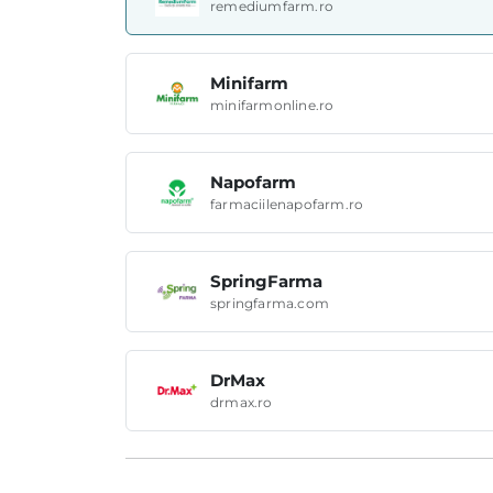
remediumfarm.ro
Minifarm
minifarmonline.ro
Napofarm
farmaciilenapofarm.ro
SpringFarma
springfarma.com
DrMax
drmax.ro