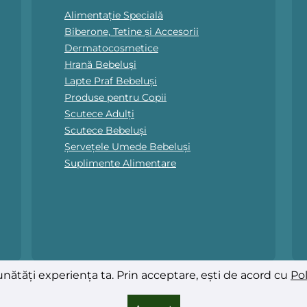
Alimentație Specială
Biberone, Tetine și Accesorii
Dermatocosmetice
Hrană Bebeluși
Lapte Praf Bebeluși
Produse pentru Copii
Scutece Adulți
Scutece Bebeluși
Șervețele Umede Bebeluși
Suplimente Alimentare
nătăți experiența ta. Prin acceptare, ești de acord cu
Pol