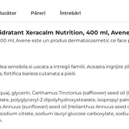
ducător
Păreri
Întrebări
dratant Xeracalm Nutrition, 400 ml, Aven
400 ml, Avene este un produs dermatocosmetic ce face 
a sensibila si uscata a intregii familii. Aceasta ingrijire z
fortifica bariera cutanata a pielii.
), glycerin, Carthamus Tinctorius (safflower) seed oil (
rate, polyglyceryl-2 dipolyhydroxystearate, isopropyl pal
us Annuus (sunflower) seed oil (Helianthus Annuus seed oi
sodium citrate, sodium lauryl glucose carboxylate, sodiu
.