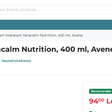
am hidratant Xeracalm Nutrition, 400 ml, Avene
calm Nutrition, 400 ml, Aven
Spuneți-vă părerea!
Recomandat
94
L
00