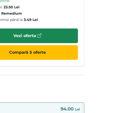
online
l:
23.50 Lei
e
Remedium
omisi până la
3.49 Lei
Vezi oferta
Compară 5 oferte
94.00
Lei