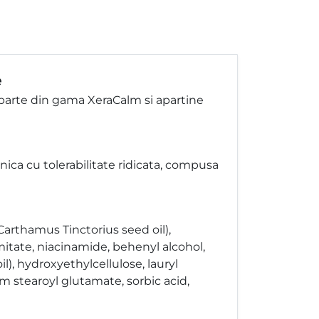
e
parte din gama XeraCalm si apartine
ilnica cu tolerabilitate ridicata, compusa
Carthamus Tinctorius seed oil),
mitate, niacinamide, behenyl alcohol,
l), hydroxyethylcellulose, lauryl
m stearoyl glutamate, sorbic acid,