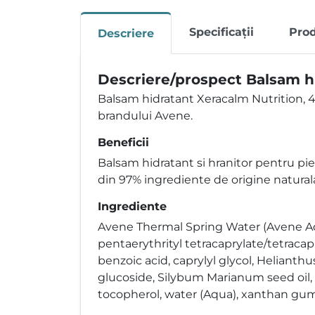
Specificații
Pro
Descriere
Descriere/prospect Balsam hi
Balsam hidratant Xeracalm Nutrition, 
brandului Avene.
Beneficii
Balsam hidratant si hranitor pentru piele
din 97% ingrediente de origine naturala, 
Ingrediente
Avene Thermal Spring Water (Avene Aqua
pentaerythrityl tetracaprylate/tetracap
benzoic acid, caprylyl glycol, Helianth
glucoside, Silybum Marianum seed oil, 
tocopherol, water (Aqua), xanthan gum