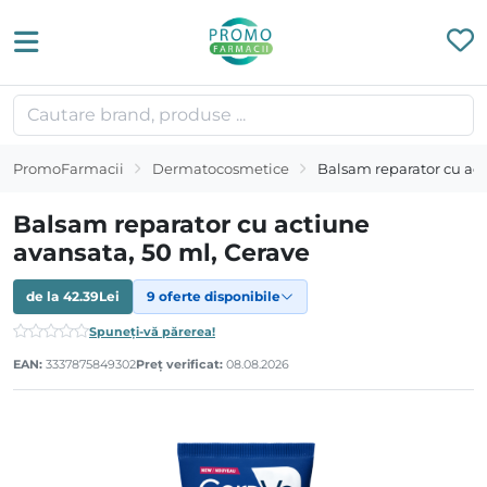
PromoFarmacii
Dermatocosmetice
Balsam reparator cu act
Balsam reparator cu actiune
avansata, 50 ml, Cerave
de la
42.39
Lei
9 oferte disponibile
Spuneți-vă părerea!
EAN:
3337875849302
Preț verificat:
08.08.2026