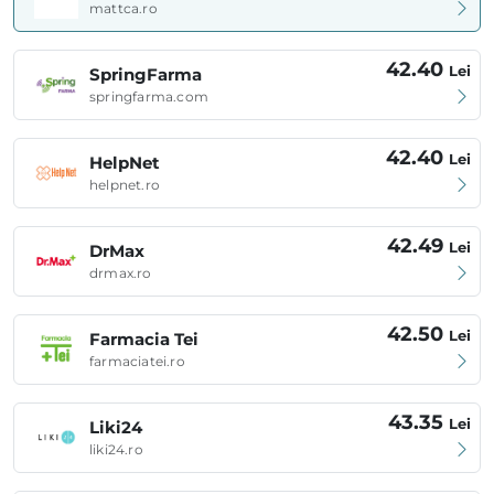
mattca.ro
42.40
Lei
SpringFarma
springfarma.com
42.40
Lei
HelpNet
helpnet.ro
42.49
Lei
DrMax
drmax.ro
42.50
Lei
Farmacia Tei
farmaciatei.ro
43.35
Lei
Liki24
liki24.ro