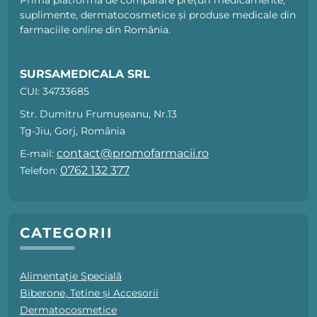
Prima platformă de comparare prețuri medicamente,
suplimente, dermatocosmetice și produse medicale din
farmaciile online din România.
SURSAMEDICALA SRL
CUI: 34733685
Str. Dumitru Frumușeanu, Nr.13
Tg-Jiu, Gorj, România
contact@promofarmacii.ro
E-mail:
0762 132 377
Telefon:
CATEGORII
Alimentație Specială
Biberone, Tetine și Accesorii
Dermatocosmetice