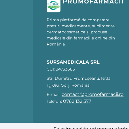
PROMOFARMACII
Prima platformă de comparare
prețuri medicamente, suplimente,
dermatocosmetice și produse
medicale din farmaciile online din
România.
SURSAMEDICALA SRL
CUI: 34733685
Str. Dumitru Frumușeanu, Nr.13
Tg-Jiu, Gorj, România
contact@promofarmacii.ro
E-mail:
0762 132 377
Telefon:
Folosim cookie-uri pentru a îmbu