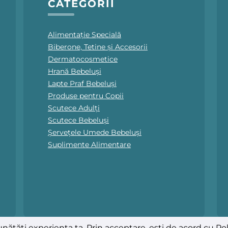
CATEGORII
Alimentație Specială
Biberone, Tetine și Accesorii
Dermatocosmetice
Hrană Bebeluși
Lapte Praf Bebeluși
Produse pentru Copii
Scutece Adulți
Scutece Bebeluși
Șervețele Umede Bebeluși
Suplimente Alimentare
nătăți experiența ta. Prin acceptare, ești de acord cu
Pol