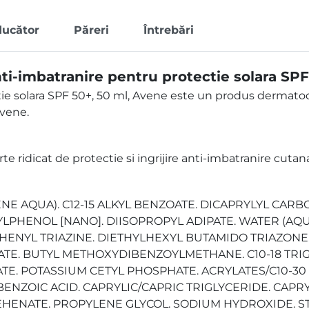
ducător
Păreri
Întrebări
i-imbatranire pentru protectie solara SPF
ie solara SPF 50+, 50 ml, Avene este un produs dermato
Avene.
rte ridicat de protectie si ingrijire anti-imbatranire cuta
E AQUA). C12-15 ALKYL BENZOATE. DICAPRYLYL CARB
HENOL [NANO]. DIISOPROPYL ADIPATE. WATER (AQUA).
YL TRIAZINE. DIETHYLHEXYL BUTAMIDO TRIAZONE. 
E. BUTYL METHOXYDIBENZOYLMETHANE. C10-18 TRIG
ATE. POTASSIUM CETYL PHOSPHATE. ACRYLATES/C10-3
ZOIC ACID. CAPRYLIC/CAPRIC TRIGLYCERIDE. CAPRY
EHENATE. PROPYLENE GLYCOL. SODIUM HYDROXIDE. S