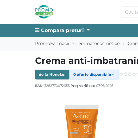
Compara preturi
PromoFarmacii
Dermatocosmetice
Crem
Crema anti-imbatranir
de la
None
Lei
0 oferte disponibile
EAN:
3282770072655
|
Preț verificat:
07.08.2026