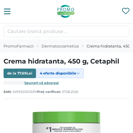
PromoFarmacii
Dermatocosmetice
Crema hidratanta, 450 g
Crema hidratanta, 450 g, Cetaphil
de la
77.69
Lei
4 oferte disponibile
Spuneți-vă părerea!
EAN:
3499320003391
Preț verificat:
07.08.2026