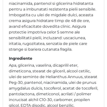
niacinamida, pantenol si glicerina hidratanta
pentru a imbunatati rezistenta pielii sensibile.
Imbogatita cu ulei de migdale dulci, aceasta
crema asigura hidratare timp de 48 de ore,
avand eficacitate dovedita clinic. Asigura
protectie impotriva celor 5 semne ale
sensibilitatii pielii, incluzand: uscaciunea,
iritatia, rugozitatea, senzatia de piele care
strange si bariera cutanata fragila.
Ingrediente
Apa, glicerina, vaselina, dicaprilil eter,
dimeticona, stearat de gliceril, alcool cetilic,
ulei de seminte de Helianthus Annuus, stearat
Peg-30, pantenol, niacinamida, ulei de prunus
amygdalus dulcis, tocoferol, acetat de tocoferil,
pantolactona, dimeticonol, acrilati / polimer
incrucisat alchil C10-30, carbomer, propilen
glicol, EDTA disodic, alcool benzilic,