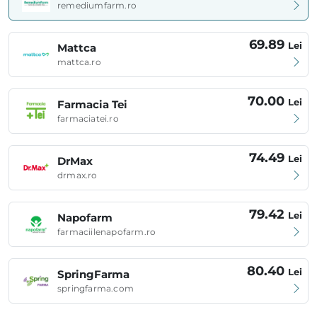
remediumfarm.ro
69.89
Lei
Mattca
mattca.ro
70.00
Lei
Farmacia Tei
farmaciatei.ro
74.49
Lei
DrMax
drmax.ro
79.42
Lei
Napofarm
farmaciilenapofarm.ro
80.40
Lei
SpringFarma
springfarma.com