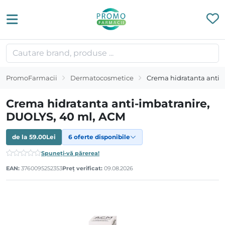
PromoFarmacii
Dermatocosmetice
Crema hidratanta anti-
Crema hidratanta anti-imbatranire,
DUOLYS, 40 ml, ACM
de la
59.00
Lei
6 oferte disponibile
Spuneți-vă părerea!
EAN:
3760095252353
Preț verificat:
09.08.2026