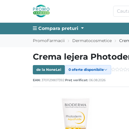
Compara preturi
PromoFarmacii
Dermatocosmetice
Crem
Crema lejera Photoder
de la
None
Lei
0 oferte disponibile
EAN:
3701129807392
|
Preț verificat:
06.08.2026