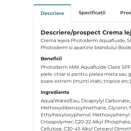
Specificații
Pro
Descriere
Descriere/prospect Crema lej
Crema lejera Photoderm Aquafluide, S
Photoderm si apartine brandului Biod
Beneficii
Photoderm MAX Aquafluide Claire SPF50+ 
piele, chiar si pentru pielea mixta sau gr
soare extrem (munti inalti, tropice etc.)
Ingrediente
Aqua/Water/Eau, Dicaprylyl Carbonate,,
Methoxydibenzoylmethane, Glycerin, Me
Ethylhexyloxyphenol, Methoxyphenyl Tr
Crosspolymer, C20-22 Alkyl Phosphate, C
Cellulose, C30-45 Alkyl Cetearyl Dimet