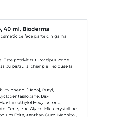
e, 40 ml, Bioderma
cosmetic ce face parte din gama
Este potrivit tuturor tipurilor de
a cu pistrui si chiar pielii expuse la
butylphenol [Nano], Butyl,
yclopentasiloxane, Bis-
Hdi/Trimethylol Hexyllactone,
te, Pentylene Glycol, Microcrystalline,
Disodium Edta, Xanthan Gum, Mannitol,