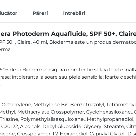
ducător
Păreri
Întrebări
era Photoderm Aquafluide, SPF 50+, Clair
PF 50+, Claire, 40 ml, Bioderma este un produs dermato
erma.
de la Bioderma asigura o protectie solara foarte inalta. 
asa; intoleranta la soare sau piele sensibila; foarte deschis
.
 Octocrylene, Methylene Bis-Benzotriazolyl, Tetramethyl
thyl, Methacrylate Crosspolymer, Cyclohexasiloxane,, C
iazine, Polymethylsilsesquioxane,, Methylpropanediol, 
20-22, Alcohols, Decyl Glucoside, Glyceryl Stearate, Citra
hicone, Crosspolymer, 1,2-Hexanediol, Caprylyl Glycol,, 