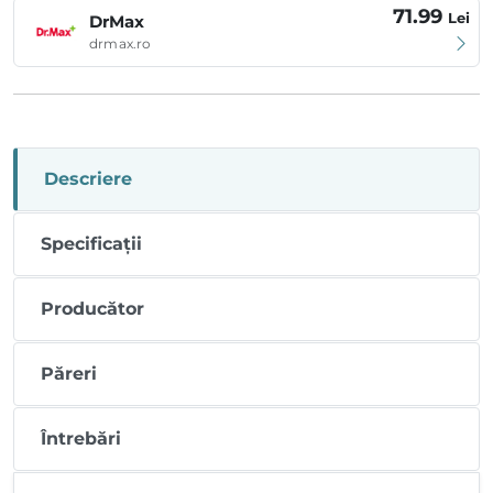
71.99
Lei
DrMax
drmax.ro
Descriere
Specificații
Producător
Păreri
Întrebări