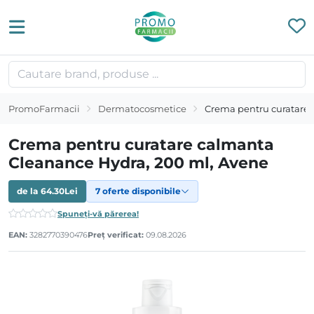
PromoFarmacii
Dermatocosmetice
Crema pentru curatare 
Crema pentru curatare calmanta
Cleanance Hydra, 200 ml, Avene
de la
64.30
Lei
7 oferte disponibile
Spuneți-vă părerea!
EAN:
3282770390476
Preț verificat:
09.08.2026