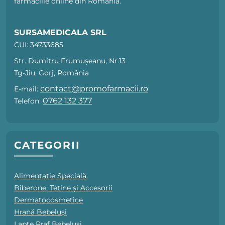
farmaciile online din România.
SURSAMEDICALA SRL
CUI: 34733685
Str. Dumitru Frumușeanu, Nr.13
Tg-Jiu, Gorj, România
contact@promofarmacii.ro
E-mail:
0762 132 377
Telefon:
CATEGORII
Alimentație Specială
Biberone, Tetine și Accesorii
Dermatocosmetice
Hrană Bebeluși
Lapte Praf Bebeluși