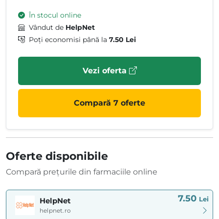
În stocul online
Vândut de
HelpNet
Poți economisi până la
7.50 Lei
Vezi oferta
Compară 7 oferte
Oferte disponibile
Compară prețurile din farmaciile online
7.50
Lei
HelpNet
helpnet.ro