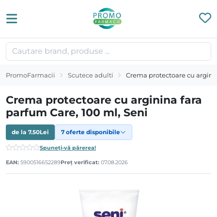
PromoFarmacii
Scutece adulti
Crema protectoare cu arginin
Crema protectoare cu arginina fara
parfum Care, 100 ml, Seni
de la
7.50
Lei
7 oferte disponibile
Spuneți-vă părerea!
EAN:
5900516652289
Preț verificat:
07.08.2026