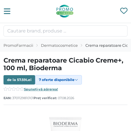
PromoFarmacii
Dermatocosmetice
Crema reparatoare Cica
Crema reparatoare Cicabio Creme+,
100 ml, Bioderma
de la
57.59
Lei
7 oferte disponibile
Spuneți-vă părerea!
EAN:
3701129810101
Preț verificat:
07.08.2026