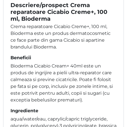
Descriere/prospect Crema
reparatoare Cicabio Creme+, 100
ml, Bioderma
Crema reparatoare Cicabio Creme+, 100 ml,
Bioderma este un produs dermatocosmetic
ce face parte din gama Cicabio si apartine
brandului Bioderma.
Beneficii
Bioderma Cicabio Cream+ 40ml este un
produs de ingrijire a pielii ultra-reparator care
calmeaza si previne cicatricile. Poate fi folosit
pe fata si pe corp, inclusiv pe zonele intime, si
este potrivit pentru adulti, copii si sugari (cu
exceptia bebelusilor prematuri).
Ingrediente
aqua/water/eau, caprylic/capric triglyceride,
glycerin, polyglyceryl-3 polyricinoleate, brassica