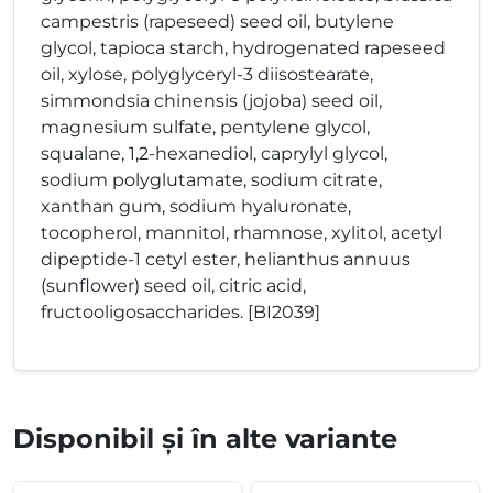
campestris (rapeseed) seed oil, butylene
glycol, tapioca starch, hydrogenated rapeseed
oil, xylose, polyglyceryl-3 diisostearate,
simmondsia chinensis (jojoba) seed oil,
magnesium sulfate, pentylene glycol,
squalane, 1,2-hexanediol, caprylyl glycol,
sodium polyglutamate, sodium citrate,
xanthan gum, sodium hyaluronate,
tocopherol, mannitol, rhamnose, xylitol, acetyl
dipeptide-1 cetyl ester, helianthus annuus
(sunflower) seed oil, citric acid,
fructooligosaccharides. [BI2039]
Disponibil și în alte variante