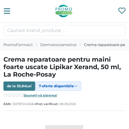
PromoFarmacii
Dermatocosmetice
Crema reparatoare pentr
Crema reparatoare pentru maini
foarte uscate Lipikar Xerand, 50 ml,
La Roche-Posay
de la
35.84
Lei
7 oferte disponibile
Spuneți-vă părerea!
EAN:
3337872412684
Preț verificat:
08.08.2026