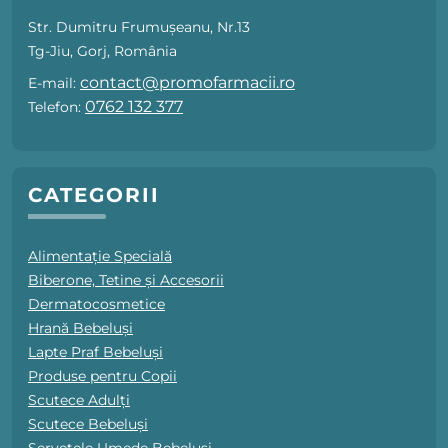
Str. Dumitru Frumușeanu, Nr.13
Tg-Jiu, Gorj, România
contact@promofarmacii.ro
E-mail:
0762 132 377
Telefon:
CATEGORII
Alimentație Specială
Biberone, Tetine și Accesorii
Dermatocosmetice
Hrană Bebeluși
Lapte Praf Bebeluși
Produse pentru Copii
Scutece Adulți
Scutece Bebeluși