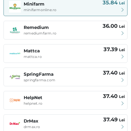
35.84
Lei
Minifarm
minifarmonline.ro
36.00
Lei
Remedium
remediumfarm.ro
37.39
Lei
Mattca
mattca.ro
37.40
Lei
SpringFarma
springfarma.com
37.40
Lei
HelpNet
helpnet.ro
37.49
Lei
DrMax
drmax.ro