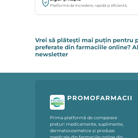
Platformă de încredere, rapidă și eficientă.
Vrei să plătești mai puțin pentru 
preferate din farmaciile online? 
newsletter
PROMOFARMACII
Prima platformă de comparare
prețuri medicamente, suplimente,
dermatocosmetice și produse
medicale din farmaciile online din