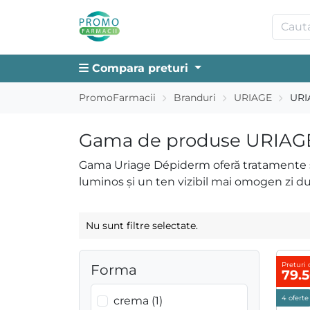
Compara preturi
PromoFarmacii
Branduri
URIAGE
URI
Gama de produse URIAGE
Gama Uriage Dépiderm oferă tratamente sp
luminos și un ten vizibil mai omogen zi du
Nu sunt filtre selectate.
Preturi 
Forma
79.
crema (1)
4 oferte