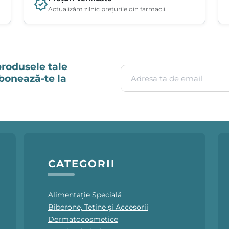
Actualizăm zilnic prețurile din farmacii.
produsele tale
Adresa ta de email
Abonează-te la
CATEGORII
Alimentație Specială
Biberone, Tetine și Accesorii
Dermatocosmetice