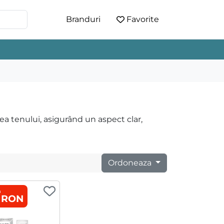
Branduri
Favorite
 tenului, asigurând un aspect clar,
Ordoneaza
a
3 RON