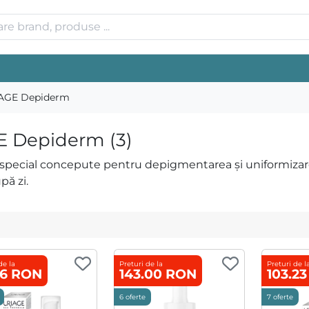
AGE Depiderm
 Depiderm (3)
ecial concepute pentru depigmentarea și uniformizarea
pă zi.
de la
Preturi de la
Preturi de l
56 RON
143.00 RON
103.2
6 oferte
7 oferte