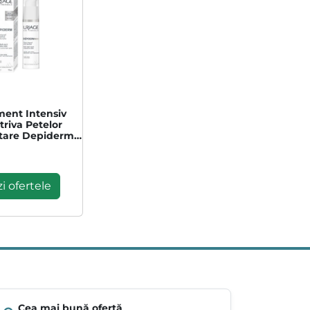
ment Intensiv
riva Petelor
are Depiderm,
Ml, Uriage
i ofertele
Cea mai bună ofertă