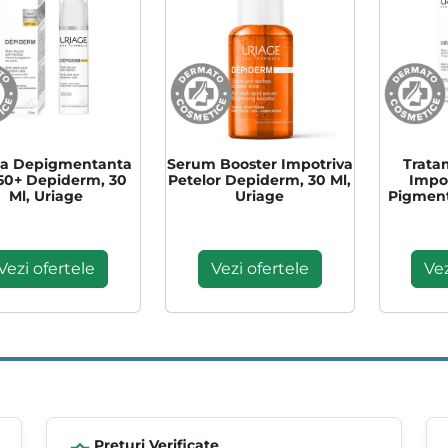
a Depigmentanta
Serum Booster Impotriva
Trata
50+ Depiderm, 30
Petelor Depiderm, 30 Ml,
Impot
Ml, Uriage
Uriage
Pigment
30 
Vezi ofertele
Vezi ofertele
Vez
Prețuri Verificate