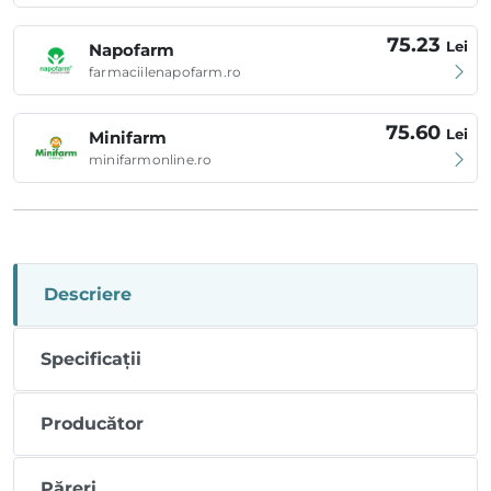
75.23
Lei
Napofarm
farmaciilenapofarm.ro
75.60
Lei
Minifarm
minifarmonline.ro
Descriere
Specificații
Producător
Păreri