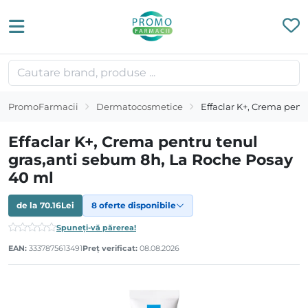
PromoFarmacii
Dermatocosmetice
Effaclar K+, Crema pent
Effaclar K+, Crema pentru tenul
gras,anti sebum 8h, La Roche Posay
40 ml
de la
70.16
Lei
8 oferte disponibile
Spuneți-vă părerea!
EAN:
3337875613491
Preț verificat:
08.08.2026