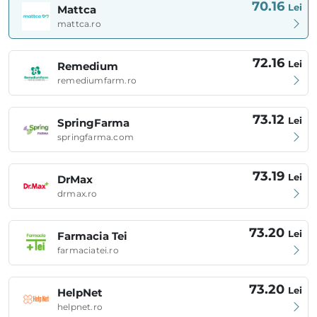
70.16
Lei
Mattca
mattca.ro
72.16
Lei
Remedium
remediumfarm.ro
73.12
Lei
SpringFarma
springfarma.com
73.19
Lei
DrMax
drmax.ro
73.20
Lei
Farmacia Tei
farmaciatei.ro
73.20
Lei
HelpNet
helpnet.ro