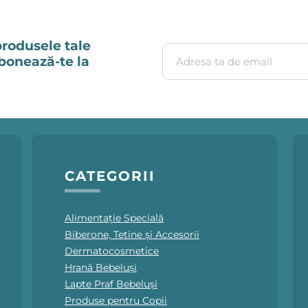
produsele tale
Adresa ta de email
Abonează-te la
CATEGORII
Alimentație Specială
Biberone, Tetine și Accesorii
Dermatocosmetice
Hrană Bebeluși
Lapte Praf Bebeluși
Produse pentru Copii