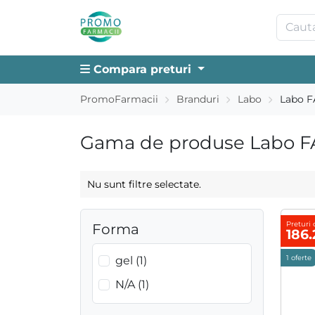
Compara preturi
PromoFarmacii
Branduri
Labo
Labo 
Gama de produse Labo F
Nu sunt filtre selectate.
Preturi 
Forma
186
gel (1)
1 oferte
N/A (1)