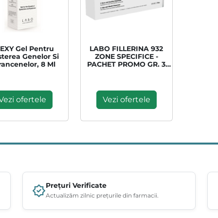
EXY Gel Pentru
LABO FILLERINA 932
sterea Genelor Si
ZONE SPECIFICE -
rancenelor, 8 Ml
PACHET PROMO GR. 3
PLUS
Vezi ofertele
Vezi ofertele
Prețuri Verificate
Actualizăm zilnic prețurile din farmacii.