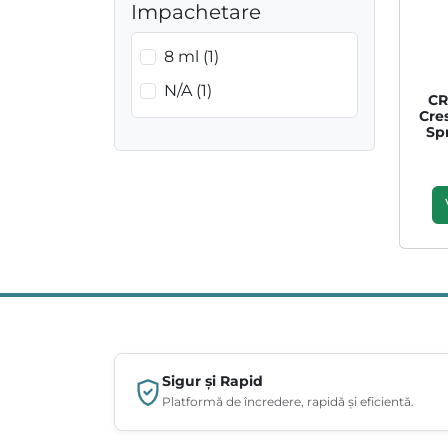
Impachetare
8 ml (1)
N/A (1)
CR
Cre
Sp
Sigur și Rapid
Platformă de încredere, rapidă și eficientă.