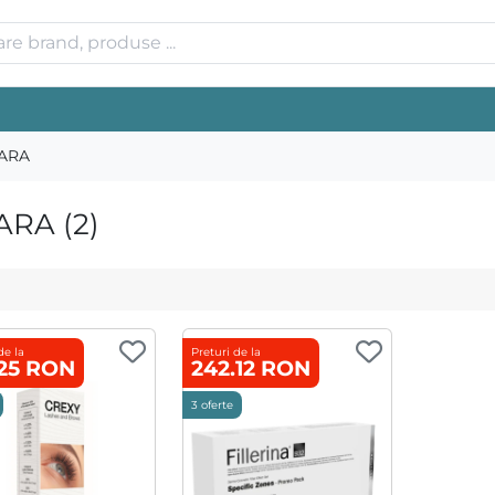
FARA
ARA (2)
de la
Preturi de la
.25 RON
242.12 RON
3 oferte