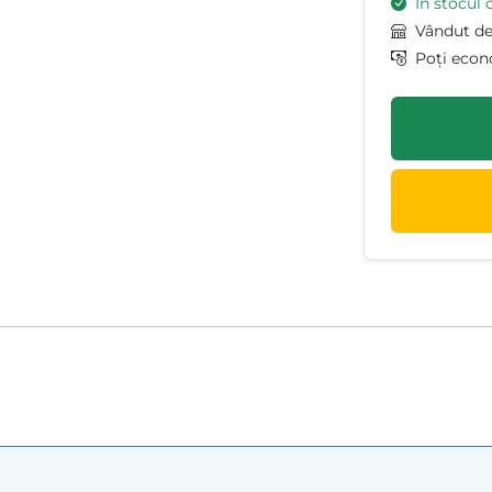
În stocul 
Vândut d
Poți econ