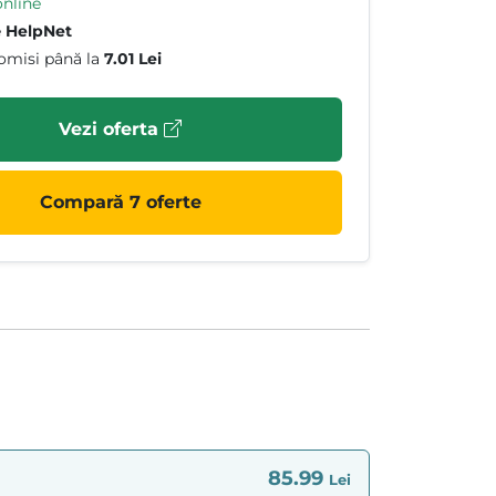
online
e
HelpNet
omisi până la
7.01 Lei
Vezi oferta
Compară 7 oferte
85.99
Lei