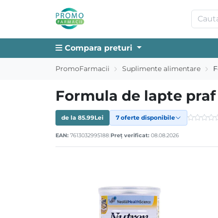
Compara preturi
PromoFarmacii
Suplimente alimentare
F
Formula de lapte praf
de la
85.99
Lei
7 oferte disponibile
EAN:
7613032995188
|
Preț verificat:
08.08.2026