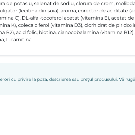
ra de potasiu, selenat de sodiu, clorura de crom, molibda
gator (lecitina din soia), aroma, corector de aciditate (acid
mina C), DL-alfa -tocoferol acetat (vitamina E), acetat de 
ina K), colecalciferol (vitamina D3), clorhidrat de pirido
ina B2), acid folic, biotina, cianocobalamina (vitamina B12
a, L-carnitina.
ri cu privire la poza, descrierea sau prețul produsului. Vă rugăm