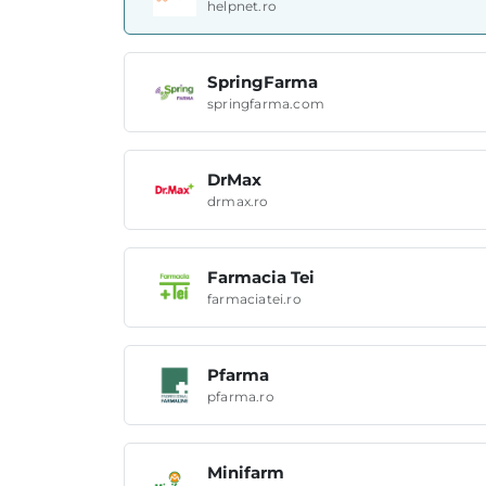
helpnet.ro
SpringFarma
springfarma.com
DrMax
drmax.ro
Farmacia Tei
farmaciatei.ro
Pfarma
pfarma.ro
Minifarm