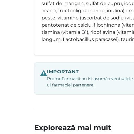
sulfat de mangan, sulfat de cupru, iodu
acacia, fructooligozaharide, inulina) emul
peste, vitamine (ascorbat de sodiu (vita
pantotenat de calciu, filochinona (vitam
tiamina (vitamia B1), riboflavina (vitam
longum, Lactobacillus paracasei), taurin
IMPORTANT
PromoFarmacii nu își asumă eventualele ero
ul farmaciei partenere.
Explorează mai mult