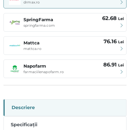
drmax.ro
62.68
Lei
SpringFarma
springfarma.com
76.16
Lei
Mattca
mattca.ro
86.91
Lei
Napofarm
farmaciilenapofarm.ro
Descriere
Specificații