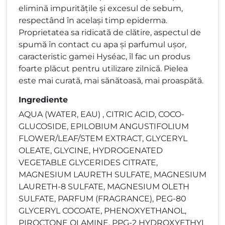
elimină impuritățile și excesul de sebum,
respectând în același timp epiderma.
Proprietatea sa ridicată de clătire, aspectul de
spumă în contact cu apa și parfumul ușor,
caracteristic gamei Hyséac, îl fac un produs
foarte plăcut pentru utilizare zilnică. Pielea
este mai curată, mai sănătoasă, mai proaspătă.
Ingrediente
AQUA (WATER, EAU) , CITRIC ACID, COCO-
GLUCOSIDE, EPILOBIUM ANGUSTIFOLIUM
FLOWER/LEAF/STEM EXTRACT, GLYCERYL
OLEATE, GLYCINE, HYDROGENATED
VEGETABLE GLYCERIDES CITRATE,
MAGNESIUM LAURETH SULFATE, MAGNESIUM
LAURETH-8 SULFATE, MAGNESIUM OLETH
SULFATE, PARFUM (FRAGRANCE), PEG-80
GLYCERYL COCOATE, PHENOXYETHANOL,
PIROCTONE OLAMINE, PPG-2 HYDROXYETHYL