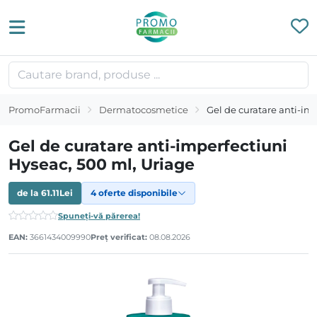
PromoFarmacii
Dermatocosmetice
Gel de curatare anti-im
Gel de curatare anti-imperfectiuni
Hyseac, 500 ml, Uriage
de la
61.11
Lei
4 oferte disponibile
Spuneți-vă părerea!
EAN:
3661434009990
Preț verificat:
08.08.2026