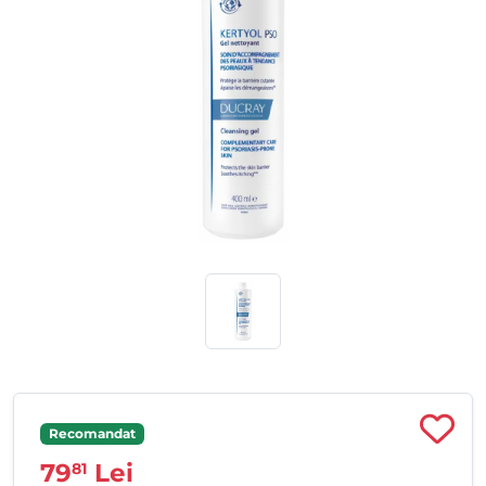
Recomandat
79
Lei
81