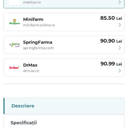
mattca.ro
85.50
Lei
Minifarm
minifarmonline.ro
90.90
Lei
SpringFarma
springfarma.com
90.99
Lei
DrMax
drmax.ro
Descriere
Specificații