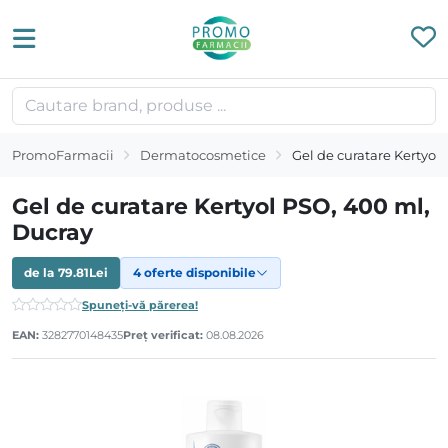
PromoFarmacii
Dermatocosmetice
Gel de curatare Kertyol
Gel de curatare Kertyol PSO, 400 ml,
Ducray
de la
79.81
Lei
4 oferte disponibile
Spuneți-vă părerea!
EAN:
3282770148435
Preț verificat:
08.08.2026