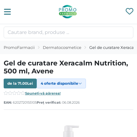
PromoFarmacii
Dermatocosmetice
Gel de curatare Xeracal
Gel de curatare Xeracalm Nutrition,
500 ml, Avene
de la
71.00
Lei
4 oferte disponibile
Spuneți-vă părerea!
EAN:
6202720155105
Preț verificat:
06.08.2026