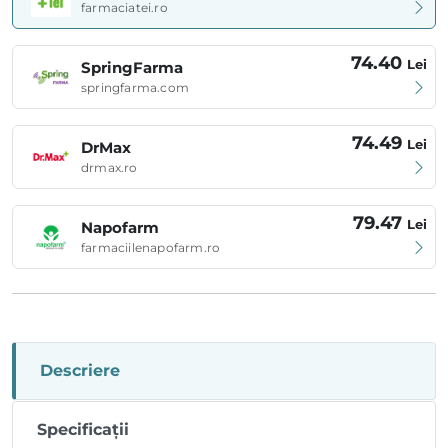
farmaciatei.ro
74.40
Lei
SpringFarma
springfarma.com
74.49
Lei
DrMax
drmax.ro
79.47
Lei
Napofarm
farmaciilenapofarm.ro
Descriere
Specificații