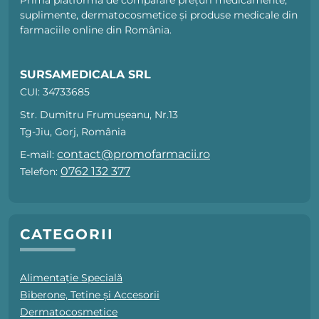
Prima platformă de comparare prețuri medicamente,
suplimente, dermatocosmetice și produse medicale din
farmaciile online din România.
SURSAMEDICALA SRL
CUI: 34733685
Str. Dumitru Frumușeanu, Nr.13
Tg-Jiu, Gorj, România
contact@promofarmacii.ro
E-mail:
0762 132 377
Telefon:
CATEGORII
Alimentație Specială
Biberone, Tetine și Accesorii
Dermatocosmetice