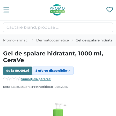
PromoFarmacii
Dermatocosmetice
Gel de spalare hidratan
Gel de spalare hidratant, 1000 ml,
CeraVe
de la
89.49
Lei
5 oferte disponibile
Spuneți-vă părerea!
EAN:
3337875598767
Preț verificat:
10.08.2026