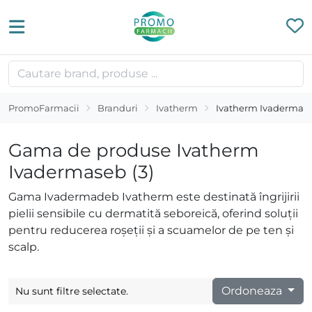
PromoFarmacii
Branduri
Ivatherm
Ivatherm Ivadermas
Gama de produse Ivatherm
Ivadermaseb (3)
Gama Ivadermadeb Ivatherm este destinată îngrijirii
pielii sensibile cu dermatită seboreică, oferind soluții
pentru reducerea roșeții și a scuamelor de pe ten și
scalp.
Ordoneaza
Nu sunt filtre selectate.