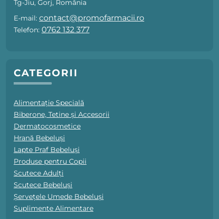
Tg-Jiu, Gorj, România
contact@promofarmacii.ro
E-mail:
0762 132 377
Telefon:
CATEGORII
Alimentație Specială
Biberone, Tetine și Accesorii
Dermatocosmetice
Hrană Bebeluși
Lapte Praf Bebeluși
Produse pentru Copii
Scutece Adulți
Scutece Bebeluși
Șervețele Umede Bebeluși
Suplimente Alimentare