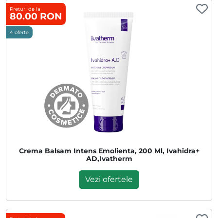
Preturi de la
80.00 RON
4 oferte
Crema Balsam Intens Emolienta, 200 Ml, Ivahidra+
AD,Ivatherm
Vezi ofertele