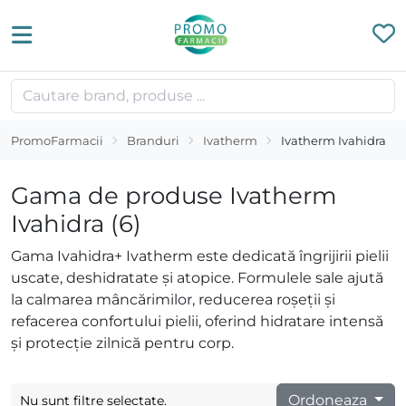
PromoFarmacii
Branduri
Ivatherm
Ivatherm Ivahidra
Gama de produse Ivatherm
Ivahidra (6)
Gama Ivahidra+ Ivatherm este dedicată îngrijirii pielii
uscate, deshidratate și atopice. Formulele sale ajută
la calmarea mâncărimilor, reducerea roșeții și
refacerea confortului pielii, oferind hidratare intensă
și protecție zilnică pentru corp.
Ordoneaza
Nu sunt filtre selectate.