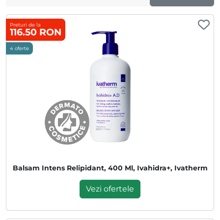
Preturi de la
116.50 RON
4 oferte
Balsam Intens Relipidant, 400 Ml, Ivahidra+, Ivatherm
Vezi ofertele