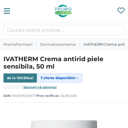
PromoFarmacii
Dermatocosmetice
IVATHERM Crema antirid 
IVATHERM Crema antirid piele
sensibila, 50 ml
de la
100.90
Lei
7 oferte disponibile
Spuneți-vă părerea!
EAN:
5943076000077
Preț verificat:
06.08.2026