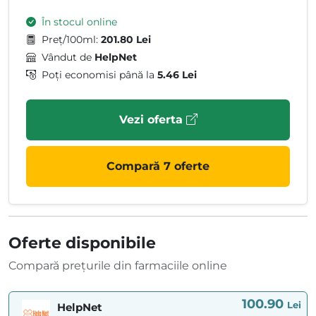
În stocul online
Preț/100ml:
201.80 Lei
Vândut de
HelpNet
Poți economisi până la
5.46 Lei
Vezi oferta
Compară 7 oferte
Oferte disponibile
Compară prețurile din farmaciile online
100.90
Lei
HelpNet