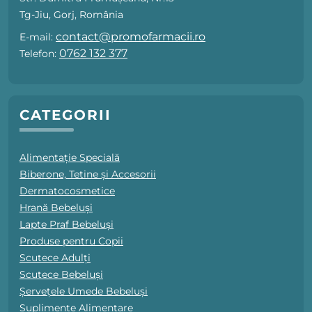
Tg-Jiu, Gorj, România
contact@promofarmacii.ro
E-mail:
0762 132 377
Telefon:
CATEGORII
Alimentație Specială
Biberone, Tetine și Accesorii
Dermatocosmetice
Hrană Bebeluși
Lapte Praf Bebeluși
Produse pentru Copii
Scutece Adulți
Scutece Bebeluși
Șervețele Umede Bebeluși
Suplimente Alimentare