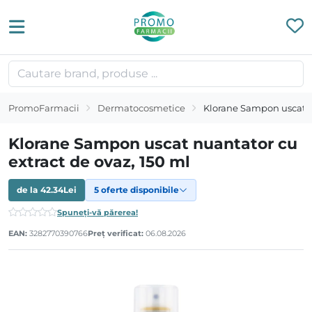
PromoFarmacii
Dermatocosmetice
Klorane Sampon uscat nu
Klorane Sampon uscat nuantator cu
extract de ovaz, 150 ml
de la
42.34
Lei
5 oferte disponibile
Spuneți-vă părerea!
EAN:
3282770390766
Preț verificat:
06.08.2026