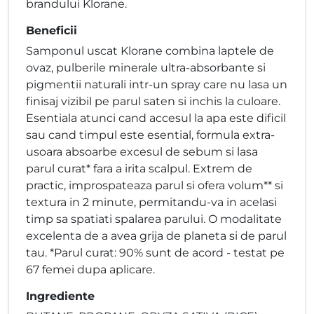
brandului Klorane.
Beneficii
Samponul uscat Klorane combina laptele de
ovaz, pulberile minerale ultra-absorbante si
pigmentii naturali intr-un spray care nu lasa un
finisaj vizibil pe parul saten si inchis la culoare.
Esentiala atunci cand accesul la apa este dificil
sau cand timpul este esential, formula extra-
usoara absoarbe excesul de sebum si lasa
parul curat* fara a irita scalpul. Extrem de
practic, improspateaza parul si ofera volum** si
textura in 2 minute, permitandu-va in acelasi
timp sa spatiati spalarea parului. O modalitate
excelenta de a avea grija de planeta si de parul
tau. *Parul curat: 90% sunt de acord - testat pe
67 femei dupa aplicare.
Ingrediente