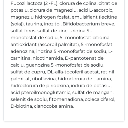
Fucozillactoza (2 -FL), clorura de colina, citrat de
potasiu, clorura de magneziu, acid L-ascorbic,
magneziu hidrogen fosfat, emulsifiant (lecitine
(soia)), taurina, inozitol, Bifidobacterium breve,
sulfat feros, sulfat de zinc, uridina 5 -
monofosfat de sodiu, 5 -monofosfat citidina,
antioxidant (ascorbil palmitat), 5 -monofosfat
adenozina, inozina 5 -monofosfat de sodiu, L-
carnitina, nicotinamida, D-pantotenat de
calciu, guanozina 5 -monofosfat de sodiu,
sulfat de cupru, DL-alfa-tocoferil acetat, retinil
palmitat, riboflavina, hidroclorura de tiamina,
hidroclorura de piridoxina, iodura de potasiu,
acid pteroilmonoglutamic, sulfat de mangan,
selenit de sodiu, fitomenadiona, colecalciferol,
D-biotina, cianocobalamina.​