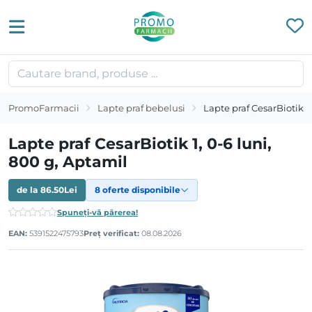
PromoFarmacii
Lapte praf bebelusi
Lapte praf CesarBiotik 1,
Lapte praf CesarBiotik 1, 0-6 luni,
800 g, Aptamil
de la
86.50
Lei
8 oferte disponibile
Spuneți-vă părerea!
EAN:
5391522475793
Preț verificat:
08.08.2026