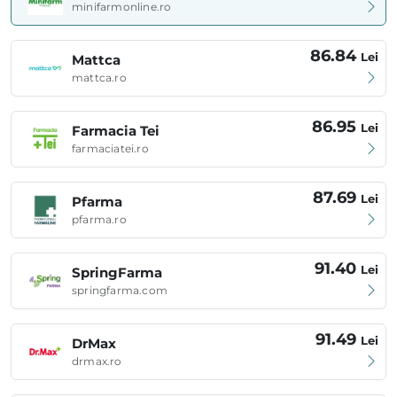
minifarmonline.ro
86.84
Lei
Mattca
mattca.ro
86.95
Lei
Farmacia Tei
farmaciatei.ro
87.69
Lei
Pfarma
pfarma.ro
91.40
Lei
SpringFarma
springfarma.com
91.49
Lei
DrMax
drmax.ro