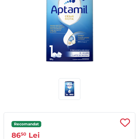
Recomandat
86
Lei
50