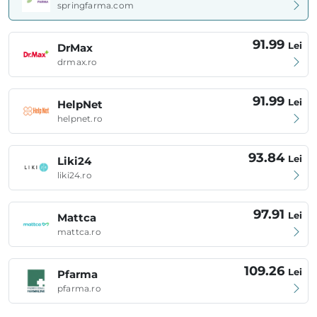
springfarma.com
91.99
Lei
DrMax
drmax.ro
91.99
Lei
HelpNet
helpnet.ro
93.84
Lei
Liki24
liki24.ro
97.91
Lei
Mattca
mattca.ro
109.26
Lei
Pfarma
pfarma.ro