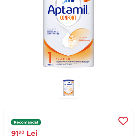
Recomandat
91
Lei
90