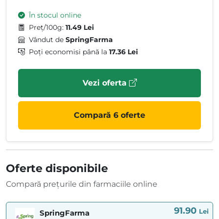
În stocul online
Preț/100g:
11.49 Lei
Vândut de
SpringFarma
Poți economisi până la
17.36 Lei
Vezi oferta
Compară 6 oferte
Oferte disponibile
Compară prețurile din farmaciile online
91.90
Lei
SpringFarma