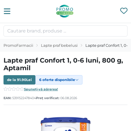
PromoFarmacii
Lapte praf bebelusi
Lapte praf Confort 1, 0-6
Lapte praf Confort 1, 0-6 luni, 800 g,
Aptamil
de la
91.90
Lei
6 oferte disponibile
Spuneți-vă părerea!
EAN:
5391522478404
Preț verificat:
06.08.2026