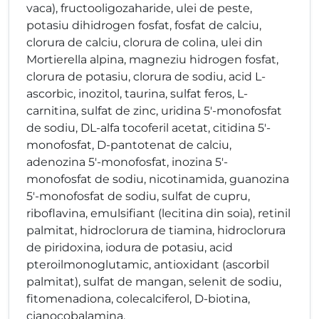
vaca), fructooligozaharide, ulei de peste,
potasiu dihidrogen fosfat, fosfat de calciu,
clorura de calciu, clorura de colina, ulei din
Mortierella alpina, magneziu hidrogen fosfat,
clorura de potasiu, clorura de sodiu, acid L-
ascorbic, inozitol, taurina, sulfat feros, L-
carnitina, sulfat de zinc, uridina 5'-monofosfat
de sodiu, DL-alfa tocoferil acetat, citidina 5'-
monofosfat, D-pantotenat de calciu,
adenozina 5'-monofosfat, inozina 5'-
monofosfat de sodiu, nicotinamida, guanozina
5'-monofosfat de sodiu, sulfat de cupru,
riboflavina, emulsifiant (lecitina din soia), retinil
palmitat, hidroclorura de tiamina, hidroclorura
de piridoxina, iodura de potasiu, acid
pteroilmonoglutamic, antioxidant (ascorbil
palmitat), sulfat de mangan, selenit de sodiu,
fitomenadiona, colecalciferol, D-biotina,
cianocobalamina.