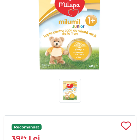
Recomandat
39
Lei
94