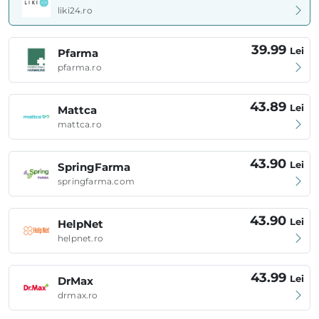
liki24.ro
39.99
Lei
Pfarma
pfarma.ro
43.89
Lei
Mattca
mattca.ro
43.90
Lei
SpringFarma
springfarma.com
43.90
Lei
HelpNet
helpnet.ro
43.99
Lei
DrMax
drmax.ro