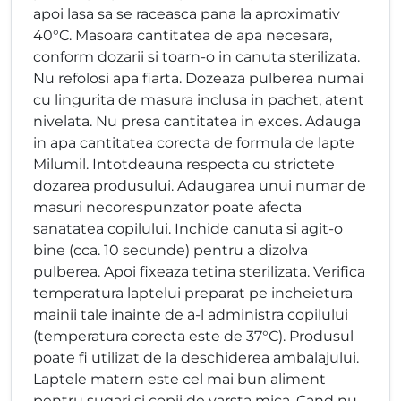
apoi lasa sa se raceasca pana la aproximativ
40°C. Masoara cantitatea de apa necesara,
conform dozarii si toarn-o in canuta sterilizata.
Nu refolosi apa fiarta. Dozeaza pulberea numai
cu lingurita de masura inclusa in pachet, atent
nivelata. Nu presa cantitatea in exces. Adauga
in apa cantitatea corecta de formula de lapte
Milumil. Intotdeauna respecta cu strictete
dozarea produsului. Adaugarea unui numar de
masuri necorespunzator poate afecta
sanatatea copilului. Inchide canuta si agit-o
bine (cca. 10 secunde) pentru a dizolva
pulberea. Apoi fixeaza tetina sterilizata. Verifica
temperatura laptelui preparat pe incheietura
mainii tale inainte de a-l administra copilului
(temperatura corecta este de 37°C). Produsul
poate fi utilizat de la deschiderea ambalajului.
Laptele matern este cel mai bun aliment
pentru sugari si copii de varsta mica. Cand nu