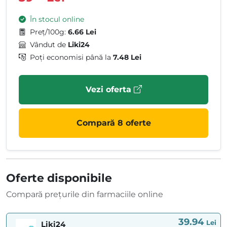
În stocul online
Preț/100g:
6.66 Lei
Vândut de
Liki24
Poți economisi până la
7.48 Lei
Vezi oferta
Compară 8 oferte
Oferte disponibile
Compară prețurile din farmaciile online
39.94
Lei
Liki24