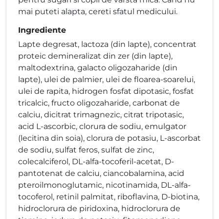
mai puteti alapta, cereti sfatul medicului.
Ingrediente
Lapte degresat, lactoza (din lapte), concentrat
proteic demineralizat din zer (din lapte),
maltodextrina, galacto oligozaharide (din
lapte), ulei de palmier, ulei de floarea-soarelui,
ulei de rapita, hidrogen fosfat dipotasic, fosfat
tricalcic, fructo oligozaharide, carbonat de
calciu, dicitrat trimagnezic, citrat tripotasic,
acid L-ascorbic, clorura de sodiu, emulgator
(lecitina din soia), clorura de potasiu, L-ascorbat
de sodiu, sulfat feros, sulfat de zinc,
colecalciferol, DL-alfa-tocoferil-acetat, D-
pantotenat de calciu, ciancobalamina, acid
pteroilmonoglutamic, nicotinamida, DL-alfa-
tocoferol, retinil palmitat, riboflavina, D-biotina,
hidroclorura de piridoxina, hidroclorura de