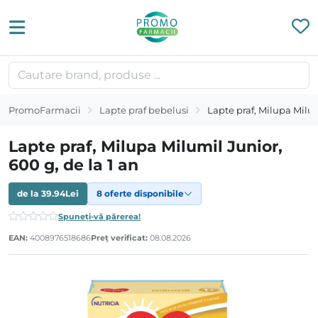
PromoFarmacii
Lapte praf bebelusi
Lapte praf, Milupa Milum
Lapte praf, Milupa Milumil Junior,
600 g, de la 1 an
de la
39.94
Lei
8 oferte disponibile
Spuneți-vă părerea!
EAN:
4008976518686
Preț verificat:
08.08.2026