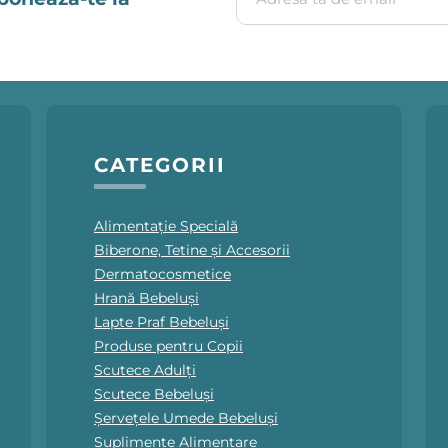
CATEGORII
Alimentație Specială
Biberone, Tetine și Accesorii
Dermatocosmetice
Hrană Bebeluși
Lapte Praf Bebeluși
Produse pentru Copii
Scutece Adulți
Scutece Bebeluși
Șervețele Umede Bebeluși
Suplimente Alimentare