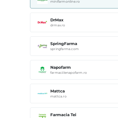
minifarmonline.ro
DrMax
drmax.ro
SpringFarma
springfarma.com
Napofarm
farmaciilenapofarm.ro
Mattca
mattca.ro
Farmacia Tei