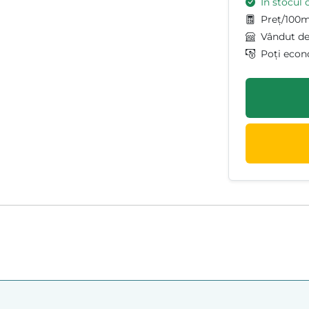
În stocul 
Preț/100m
Vândut d
Poți econ