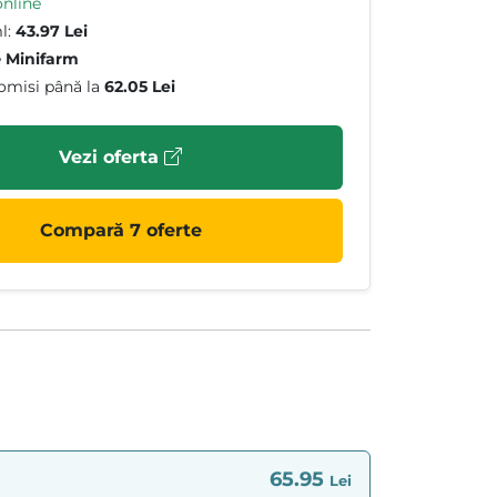
online
l:
43.97 Lei
e
Minifarm
omisi până la
62.05 Lei
Vezi oferta
Compară 7 oferte
65.95
Lei