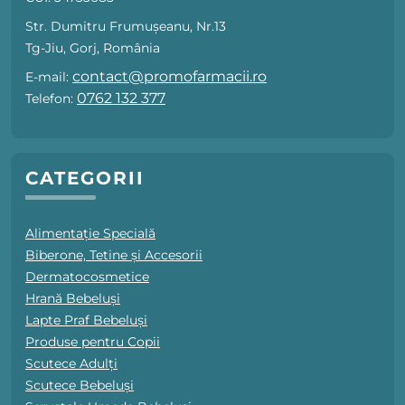
Str. Dumitru Frumușeanu, Nr.13
Tg-Jiu, Gorj, România
contact@promofarmacii.ro
E-mail:
0762 132 377
Telefon:
CATEGORII
Alimentație Specială
Biberone, Tetine și Accesorii
Dermatocosmetice
Hrană Bebeluși
Lapte Praf Bebeluși
Produse pentru Copii
Scutece Adulți
Scutece Bebeluși