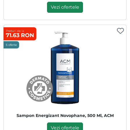
Vezi ofertele
Preturi de la
71.63 RON
5 oferte
Sampon Energizant Novophane, 500 Ml, ACM
Vezi ofertele