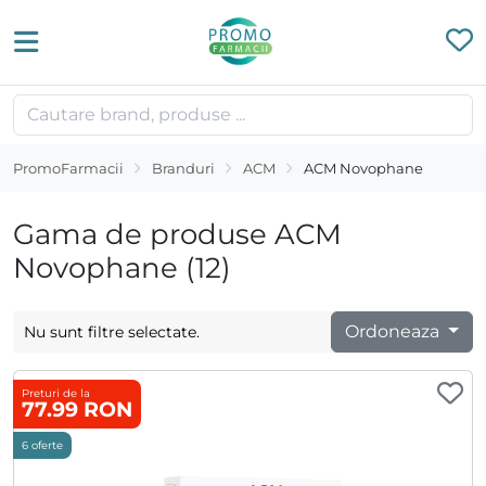
PromoFarmacii
Branduri
ACM
ACM Novophane
Gama de produse ACM
Novophane (12)
Ordoneaza
Nu sunt filtre selectate.
Preturi de la
77.99 RON
6 oferte