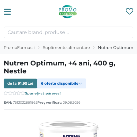
PromoFarmacii
Suplimente alimentare
Nutren Optimum, +4
Nutren Optimum, +4 ani, 400 g,
Nestle
de la
91.99
Lei
6 oferte disponibile
Spuneți-vă părerea!
EAN:
7613032861865
Preț verificat:
09.08.2026