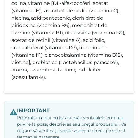
colina, vitamine [DL-alfa-tocoferil acetat
(vitamina E), ascorbat de sodiu (vitamina C),
niacina, acid pantotenic, clorhidrat de
piridoxina (vitamina B6), mononitrat de
tiamina (vitamina B1), riboflavina (vitamina B2),
acetat de retinil (vitamina A), acid folic,
colecalciferol (vitamina D3), filochinona
(vitamina K1), cianocobalamina (vitamina B12),
biotina], probiotice (Lactobacillus paracasei),
aroma, L-carnitina, taurina, indulcitor
(acesulfam-K).
IMPORTANT
PromoFarmacii nu își asumă eventualele erori cu
privire la poza, descrierea sau prețul produsului. Vă
rugăm să verificați aceste aspecte direct pe site-ul
farmaciei partenere.