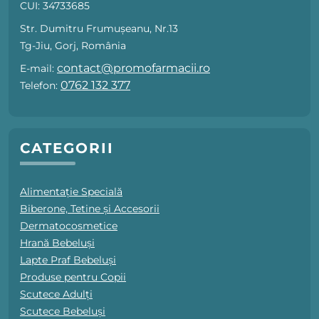
CUI: 34733685
Str. Dumitru Frumușeanu, Nr.13
Tg-Jiu, Gorj, România
contact@promofarmacii.ro
E-mail:
0762 132 377
Telefon:
CATEGORII
Alimentație Specială
Biberone, Tetine și Accesorii
Dermatocosmetice
Hrană Bebeluși
Lapte Praf Bebeluși
Produse pentru Copii
Scutece Adulți
Scutece Bebeluși