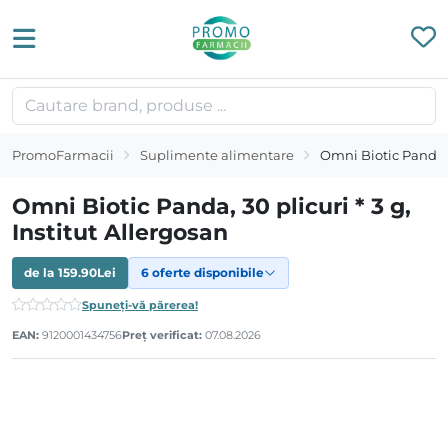
PromoFarmacii
Suplimente alimentare
Omni Biotic Panda, 3
Omni Biotic Panda, 30 plicuri * 3 g,
Institut Allergosan
de la
159.90
Lei
6 oferte disponibile
Spuneți-vă părerea!
EAN:
9120001434756
Preț verificat:
07.08.2026