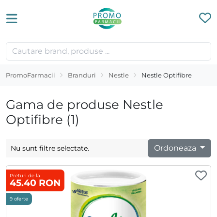
PromoFarmacii
Branduri
Nestle
Nestle Optifibre
Gama de produse Nestle
Optifibre (1)
Ordoneaza
Nu sunt filtre selectate.
Preturi de la
45.40 RON
9 oferte