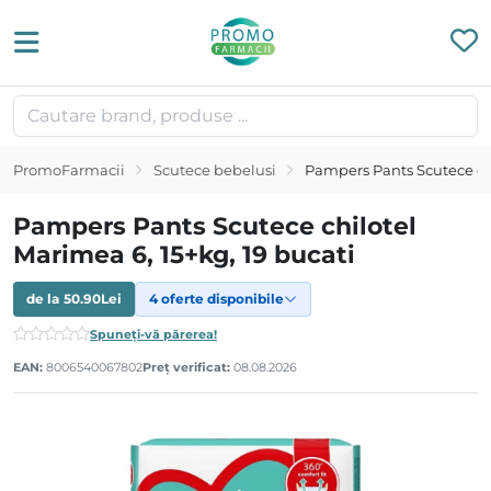
PromoFarmacii
Scutece bebelusi
Pampers Pants Scutece chi
Pampers Pants Scutece chilotel
Marimea 6, 15+kg, 19 bucati
de la
50.90
Lei
4 oferte disponibile
Spuneți-vă părerea!
EAN:
8006540067802
Preț verificat:
08.08.2026