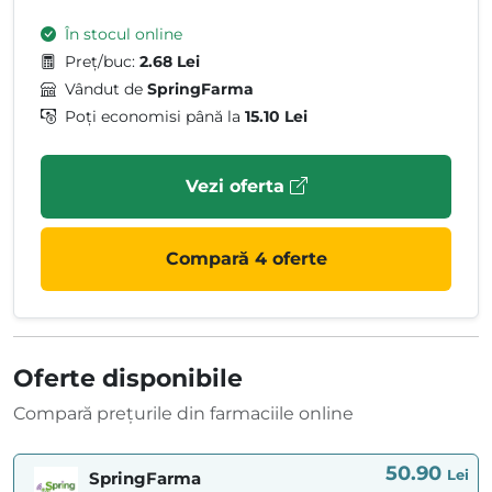
În stocul online
Preț/buc:
2.68 Lei
Vândut de
SpringFarma
Poți economisi până la
15.10 Lei
Vezi oferta
Compară 4 oferte
Oferte disponibile
Compară prețurile din farmaciile online
50.90
Lei
SpringFarma