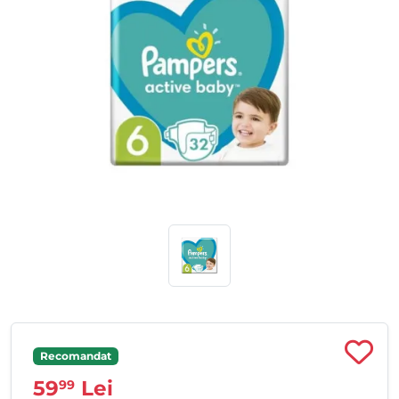
Recomandat
59
Lei
99