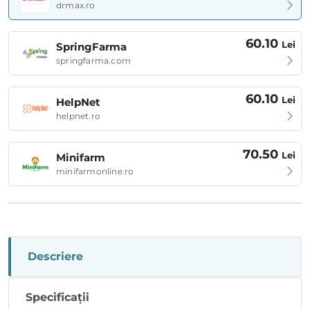
drmax.ro
60.10
Lei
SpringFarma
springfarma.com
60.10
Lei
HelpNet
helpnet.ro
70.50
Lei
Minifarm
minifarmonline.ro
Descriere
Specificații