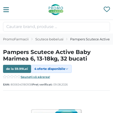
PromoFarmacii
Scutece bebelusi
Pampers Scutece Active Ba
Pampers Scutece Active Baby
Marimea 6, 13-18kg, 32 bucati
de la
59.99
Lei
4 oferte disponibile
Spuneți-vă părerea!
EAN:
8006540180938
Preț verificat:
09.08.2026