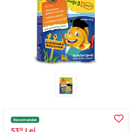
Recomandat
53
Lei
13