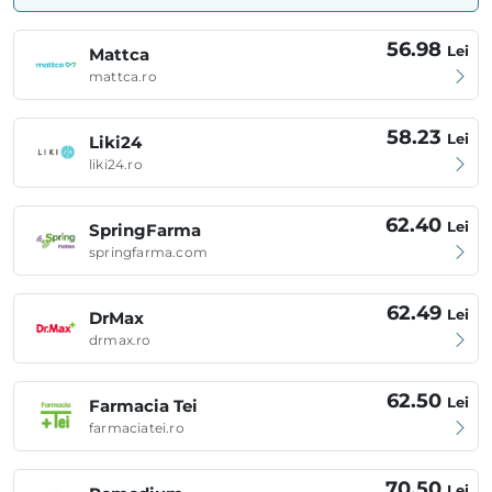
56.98
Lei
Mattca
mattca.ro
58.23
Lei
Liki24
liki24.ro
62.40
Lei
SpringFarma
springfarma.com
62.49
Lei
DrMax
drmax.ro
62.50
Lei
Farmacia Tei
farmaciatei.ro
70.50
Lei