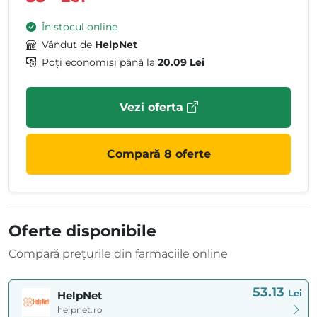
În stocul online
Vândut de
HelpNet
Poți economisi până la
20.09 Lei
Vezi oferta
Compară 8 oferte
Oferte disponibile
Compară prețurile din farmaciile online
53.13
Lei
HelpNet
helpnet.ro