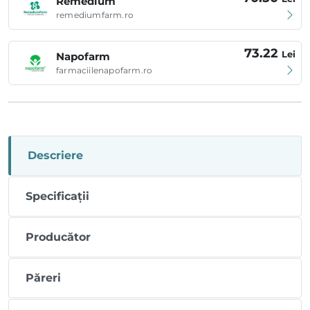
Remedium
remediumfarm.ro
73.22
Lei
Napofarm
farmaciilenapofarm.ro
Descriere
Specificații
Producător
Păreri