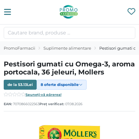
PromoFarmacii
Suplimente alimentare
Pestisori gumati cu
Pestisori gumati cu Omega-3, aroma
portocala, 36 jeleuri, Mollers
de la
53.13
Lei
8 oferte disponibile
Spuneți-vă părerea!
EAN:
7070866022563
Preț verificat:
07.08.2026