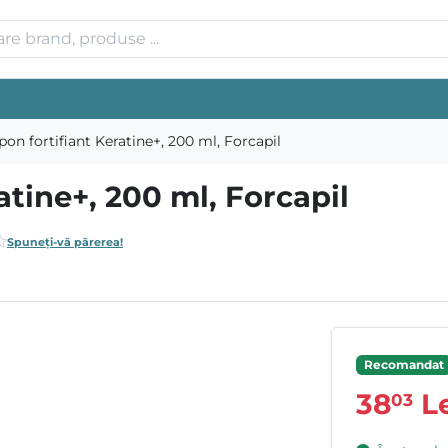
on fortifiant Keratine+, 200 ml, Forcapil
tine+, 200 ml, Forcapil
Spuneți-vă părerea!
Recomandat
38
Le
03