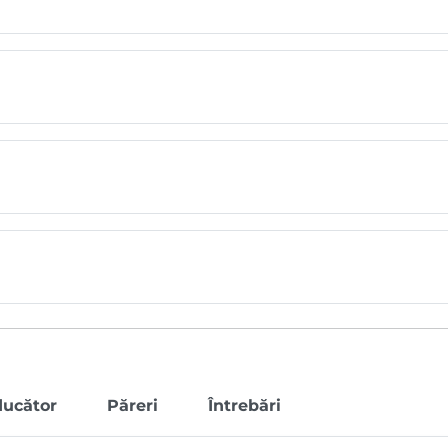
ducător
Păreri
Întrebări