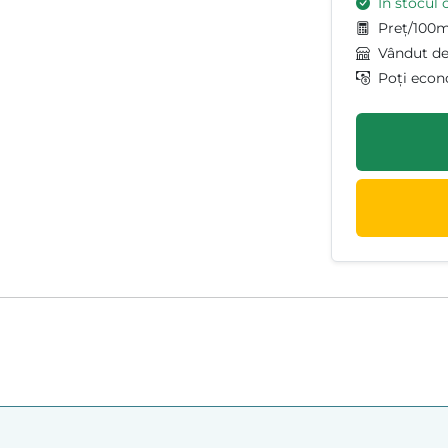
În stocul 
Preț/100m
Vândut d
Poți econ