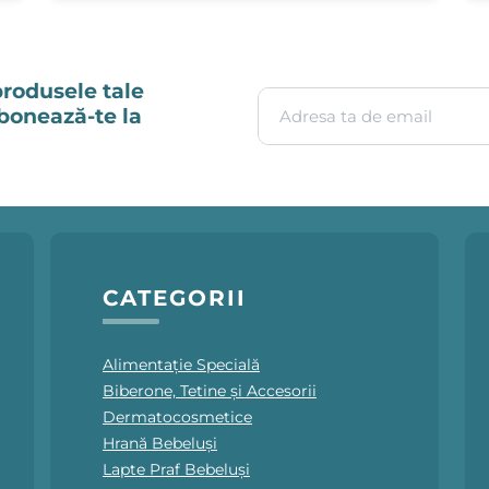
produsele tale
Adresa ta de email
Abonează-te la
CATEGORII
Alimentație Specială
Biberone, Tetine și Accesorii
Dermatocosmetice
Hrană Bebeluși
Lapte Praf Bebeluși