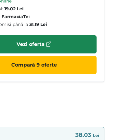
online
l:
19.02 Lei
e
FarmaciaTei
omisi până la
31.19 Lei
Vezi oferta
Compară 9 oferte
38.03
Lei