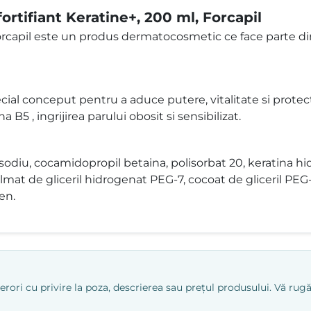
rtifiant Keratine+, 200 ml, Forcapil
orcapil este un produs dermatocosmetic ce face parte din
ecial conceput pentru a aduce putere, vitalitate si prot
a B5 , ingrijirea parului obosit si sensibilizat.
 sodiu, cocamidopropil betaina, polisorbat 20, keratina hi
at de gliceril hidrogenat PEG-7, cocoat de gliceril PEG-7,
en.
ri cu privire la poza, descrierea sau prețul produsului. Vă rugăm