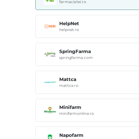
farmaciatei.ro
HelpNet
helpnet.ro
SpringFarma
springfarma.com
Mattca
mattca.ro
Minifarm
minifarmonline.ro
Napofarm