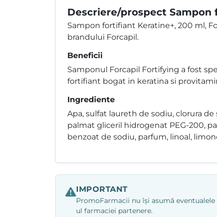
Descriere/prospect Sampon fo
Sampon fortifiant Keratine+, 200 ml, F
brandului Forcapil.
Beneficii
Samponul Forcapil Fortifying a fost sp
fortifiant bogat in keratina si provitamin
Ingrediente
Apa, sulfat laureth de sodiu, clorura de
palmat gliceril hidrogenat PEG-200, palm
benzoat de sodiu, parfum, linoal, limon
IMPORTANT
PromoFarmacii nu își asumă eventualele ero
ul farmaciei partenere.