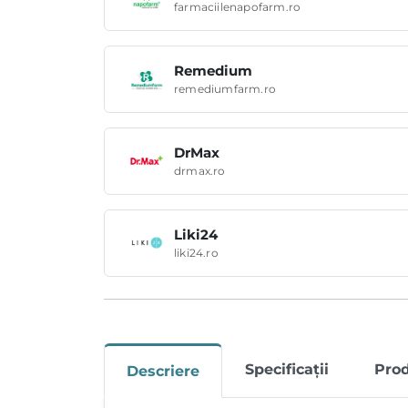
farmaciilenapofarm.ro
Remedium
remediumfarm.ro
DrMax
drmax.ro
Liki24
liki24.ro
Specificații
Pro
Descriere