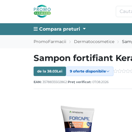
Compara preturi
PromoFarmacii
Dermatocosmetice
Samp
Sampon fortifiant Kera
de la
38.03
Lei
9 oferte disponibile
EAN:
3578835502862
|
Preț verificat:
07.08.2026