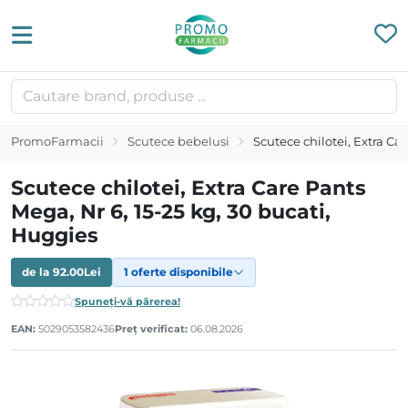
PromoFarmacii
Scutece bebelusi
Scutece chilotei, Extra Ca
Scutece chilotei, Extra Care Pants
Mega, Nr 6, 15-25 kg, 30 bucati,
Huggies
de la
92.00
Lei
1 oferte disponibile
Spuneți-vă părerea!
EAN:
5029053582436
Preț verificat:
06.08.2026