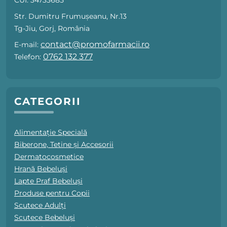
CUI: 34733685
Str. Dumitru Frumușeanu, Nr.13
Tg-Jiu, Gorj, România
contact@promofarmacii.ro
E-mail:
0762 132 377
Telefon:
CATEGORII
Alimentație Specială
Biberone, Tetine și Accesorii
Dermatocosmetice
Hrană Bebeluși
Lapte Praf Bebeluși
Produse pentru Copii
Scutece Adulți
Scutece Bebeluși