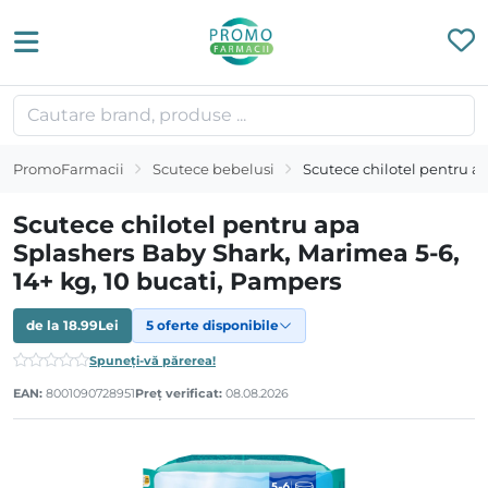
PromoFarmacii
Scutece bebelusi
Scutece chilotel pentru a
Scutece chilotel pentru apa
Splashers Baby Shark, Marimea 5-6,
14+ kg, 10 bucati, Pampers
de la
18.99
Lei
5 oferte disponibile
Spuneți-vă părerea!
EAN:
8001090728951
Preț verificat:
08.08.2026