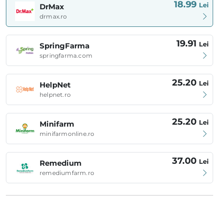
18.99
Lei
DrMax
drmax.ro
19.91
Lei
SpringFarma
springfarma.com
25.20
Lei
HelpNet
helpnet.ro
25.20
Lei
Minifarm
minifarmonline.ro
37.00
Lei
Remedium
remediumfarm.ro