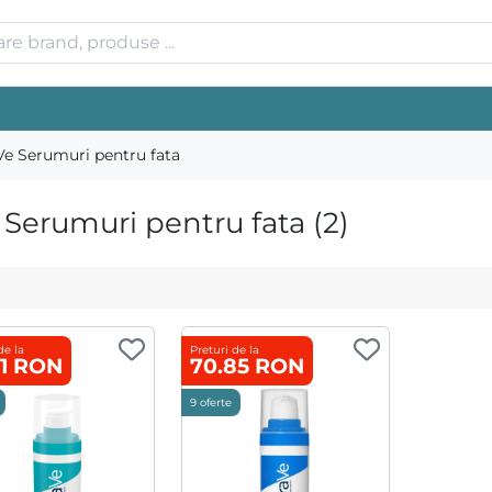
Ve Serumuri pentru fata
erumuri pentru fata (2)
de la
Preturi de la
91 RON
70.85 RON
9 oferte