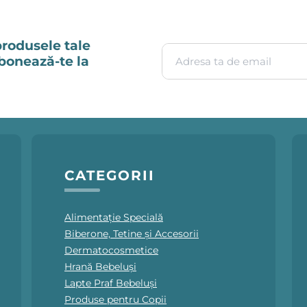
produsele tale
Adresa ta de email
Abonează-te la
CATEGORII
Alimentație Specială
Biberone, Tetine și Accesorii
Dermatocosmetice
Hrană Bebeluși
Lapte Praf Bebeluși
Produse pentru Copii