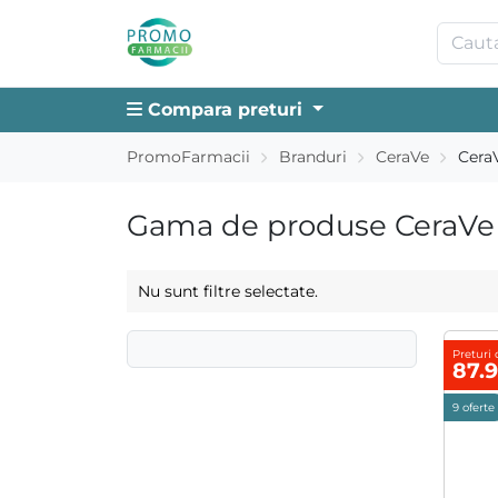
Compara preturi
PromoFarmacii
Branduri
CeraVe
Cera
Gama de produse CeraVe S
Nu sunt filtre selectate.
Preturi 
87.
9 oferte