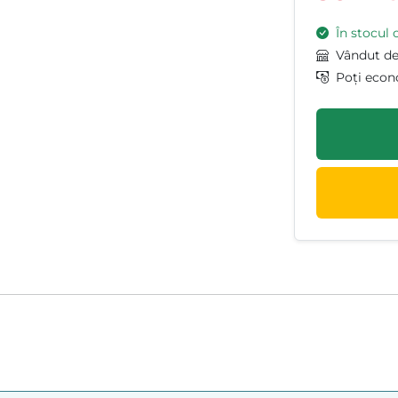
În stocul 
Vândut d
Poți econ