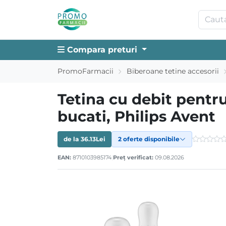
Compara preturi
PromoFarmacii
Biberoane tetine accesorii
Tetina cu debit pentru
bucati, Philips Avent
de la
36.13
Lei
2 oferte disponibile
EAN:
8710103985174
|
Preț verificat:
09.08.2026