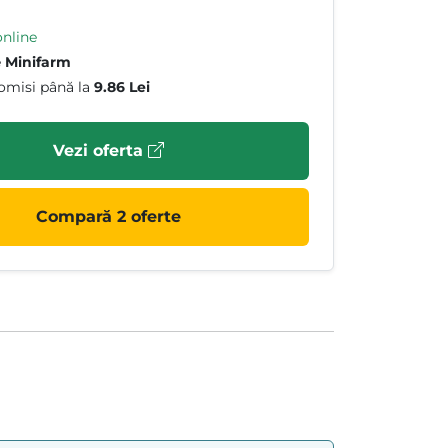
online
e
Minifarm
omisi până la
9.86 Lei
Vezi oferta
Compară 2 oferte