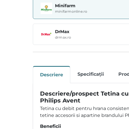
Minifarm
minifarmonline.ro
DrMax
drmax.ro
Specificații
Pro
Descriere
Descriere/prospect Tetina cu 
Philips Avent
Tetina cu debit pentru hrana consisten
tetine accesorii si apartine brandului P
Beneficii