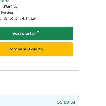
online
l:
27.94 Lei
e
Mattca
omisi până la
6.94 Lei
Vezi oferta
Compară 8 oferte
55.89
Lei