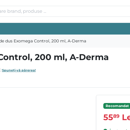
 de dus Exomega Control, 200 ml, A-Derma
Control, 200 ml, A-Derma
Spuneți-vă părerea!
Recomandat
55
Le
89