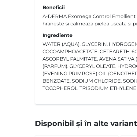
Beneficii
A-DERMA Exomega Control Emollient Clea
hraneste si calmeaza pielea uscata si p
Ingrediente
WATER (AQUA). GLYCERIN. HYDROGE
COCOAMPHOACETATE. CETEARETH-60 
ASCORBYL PALMITATE. AVENA SATIVA 
(PARFUM). GLYCERYL OLEATE. HYDRO
(EVENING PRIMROSE) OIL (OENOTHER
BENZOATE. SODIUM CHLORIDE. SODI
TOCOPHEROL. TRISODIUM ETHYLENED
Disponibil și în alte varian