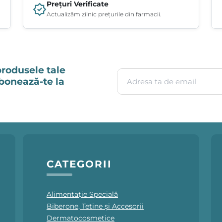
Prețuri Verificate
Actualizăm zilnic prețurile din farmacii.
produsele tale
Adresa ta de email
Abonează-te la
CATEGORII
Alimentație Specială
Biberone, Tetine și Accesorii
Dermatocosmetice