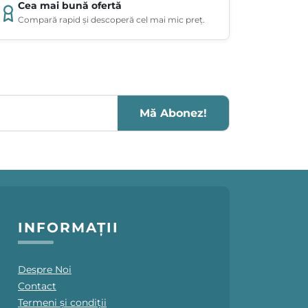
Cea mai bună ofertă
Compară rapid și descoperă cel mai mic preț.
Mă Abonez!
INFORMAȚII
Despre Noi
Contact
Termeni și condiții