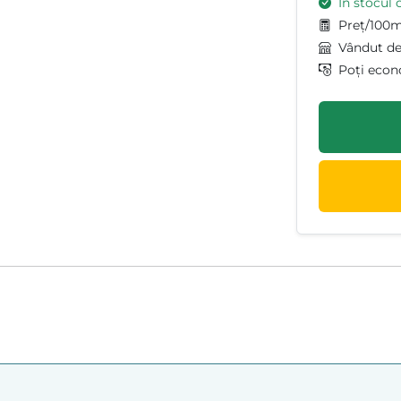
În stocul 
Preț/100m
Vândut d
Poți econ