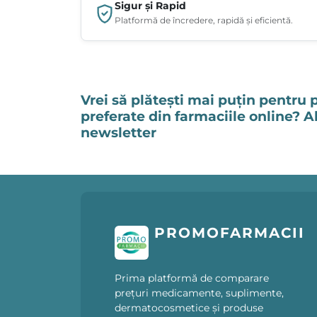
Sigur și Rapid
Platformă de încredere, rapidă și eficientă.
Vrei să plătești mai puțin pentru 
preferate din farmaciile online? 
newsletter
PROMOFARMACII
Prima platformă de comparare
prețuri medicamente, suplimente,
dermatocosmetice și produse