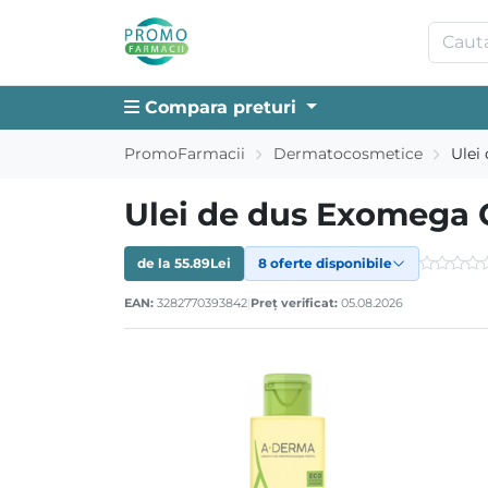
Compara preturi
PromoFarmacii
Dermatocosmetice
Ulei
Ulei de dus Exomega 
de la
55.89
Lei
8 oferte disponibile
EAN:
3282770393842
|
Preț verificat:
05.08.2026