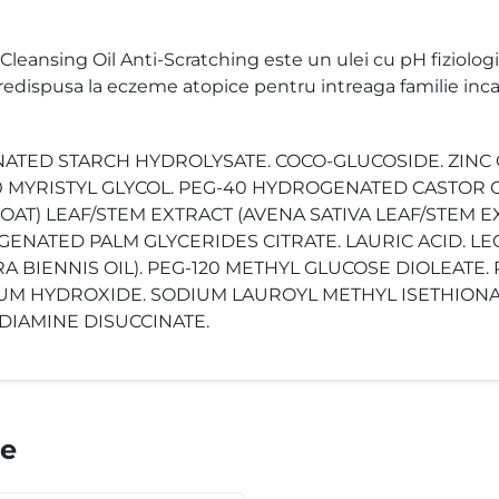
nsing Oil Anti-Scratching este un ulei cu pH fiziologic 
redispusa la eczeme atopice pentru intreaga familie inca
NATED STARCH HYDROLYSATE. COCO-GLUCOSIDE. ZINC
MYRISTYL GLYCOL. PEG-40 HYDROGENATED CASTOR O
(OAT) LEAF/STEM EXTRACT (AVENA SATIVA LEAF/STEM E
GENATED PALM GLYCERIDES CITRATE. LAURIC ACID. LE
A BIENNIS OIL). PEG-120 METHYL GLUCOSE DIOLEATE
UM HYDROXIDE. SODIUM LAUROYL METHYL ISETHIONAT
IAMINE DISUCCINATE.
te