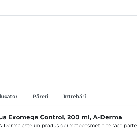
ducător
Păreri
Întrebări
dus Exomega Control, 200 ml, A-Derma
 A-Derma este un produs dermatocosmetic ce face part