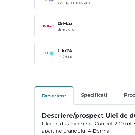
springfarma.com
DrMax
drmax.ro
Liki24
liki24.ro
Specificații
Pro
Descriere
Descriere/prospect Ulei de 
Ulei de dus Exomega Control, 200 ml,
apartine brandului A-Derma.