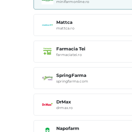
minifarmonline.ro
Mattca
mattca.ro
Farmacia Tei
farmaciatei.ro
SpringFarma
springfarma.com
DrMax
drmax.ro
Napofarm