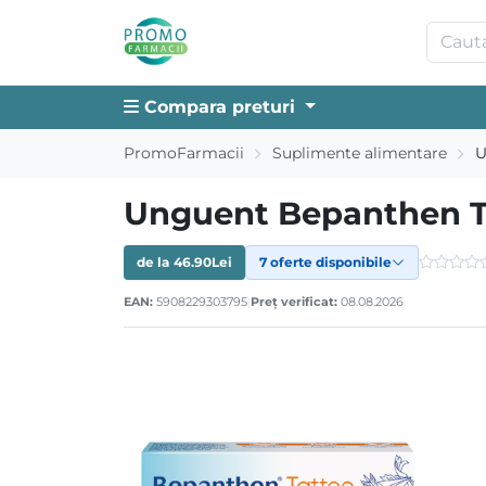
Compara preturi
PromoFarmacii
Suplimente alimentare
U
Unguent Bepanthen Ta
de la
46.90
Lei
7 oferte disponibile
EAN:
5908229303795
|
Preț verificat:
08.08.2026