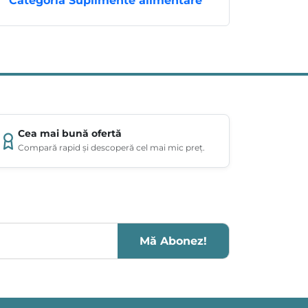
Categoria Suplimente alimentare
Cea mai bună ofertă
Compară rapid și descoperă cel mai mic preț.
Mă Abonez!