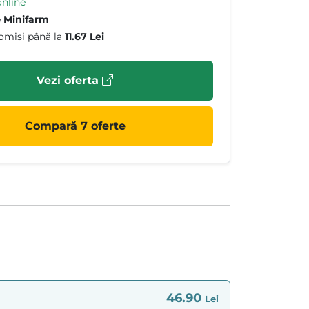
online
e
Minifarm
omisi până la
11.67 Lei
Vezi oferta
Compară 7 oferte
46.90
Lei