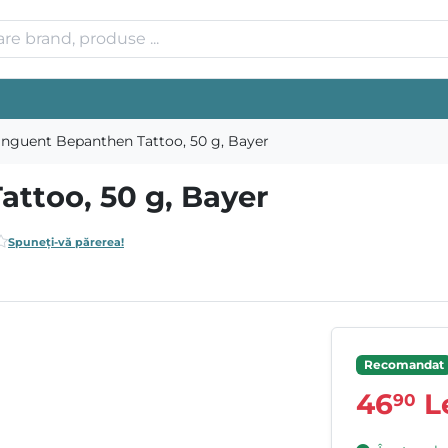
nguent Bepanthen Tattoo, 50 g, Bayer
ttoo, 50 g, Bayer
Spuneți-vă părerea!
Recomandat
46
L
90