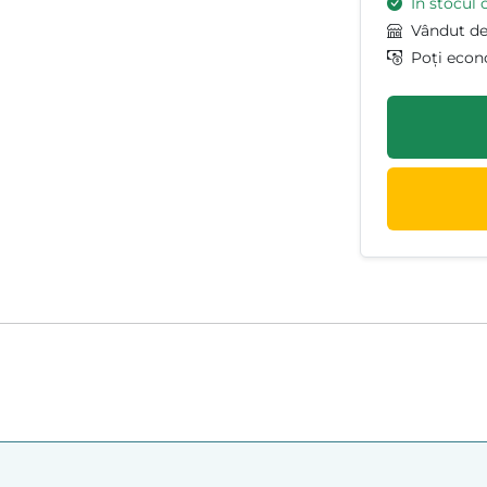
În stocul 
Vândut d
Poți econ