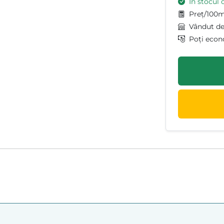
În stocul 
Preț/100m
Vândut d
Poți econ