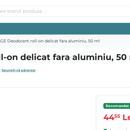
GE Deodorant roll-on delicat fara aluminiu, 50 ml
-on delicat fara aluminiu, 50
Spuneți-vă părerea!
Recomandat
44
Le
55