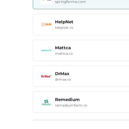
springfarma.com
HelpNet
helpnet.ro
Mattca
mattca.ro
DrMax
drmax.ro
Remedium
remediumfarm.ro