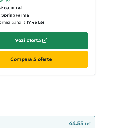
online
l:
89.10 Lei
e
SpringFarma
omisi până la
17.45 Lei
Vezi oferta
Compară 5 oferte
44.55
Lei