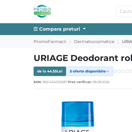
Compara preturi
PromoFarmacii
Dermatocosmetice
URIA
URIAGE Deodorant roll
de la
44.55
Lei
5 oferte disponibile
EAN:
3661434002687
|
Preț verificat:
08.08.2026