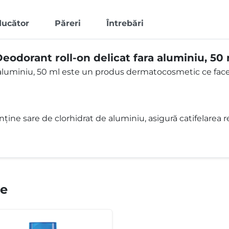
ducător
Păreri
Întrebări
odorant roll-on delicat fara aluminiu, 50
 aluminiu, 50 ml este un produs dermatocosmetic ce fac
ine sare de clorhidrat de aluminiu, asigură catifelarea rea
te