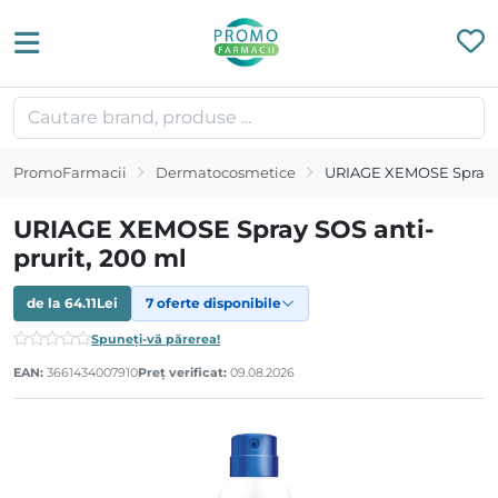
PromoFarmacii
Dermatocosmetice
URIAGE XEMOSE Spray SO
URIAGE XEMOSE Spray SOS anti-
prurit, 200 ml
de la
64.11
Lei
7 oferte disponibile
Spuneți-vă părerea!
EAN:
3661434007910
Preț verificat:
09.08.2026