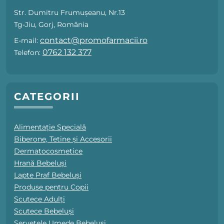
Str. Dumitru Frumușeanu, Nr.13
Tg-Jiu, Gorj, România
contact@promofarmacii.ro
E-mail:
0762 132 377
Telefon:
CATEGORII
Alimentație Specială
Biberone, Tetine și Accesorii
Dermatocosmetice
Hrană Bebeluși
Lapte Praf Bebeluși
Produse pentru Copii
Scutece Adulți
Scutece Bebeluși
Șervețele Umede Bebeluși