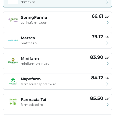
drmax.ro
66.61
Lei
SpringFarma
springfarma.com
79.17
Lei
Mattca
mattca.ro
83.90
Lei
Minifarm
minifarmonline.ro
84.12
Lei
Napofarm
farmaciilenapofarm.ro
85.50
Lei
Farmacia Tei
farmaciatei.ro