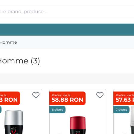
y Homme
Homme (3)
de la
Preturi de la
Preturi de l
63 RON
58.88 RON
57.63
8 oferte
7 oferte