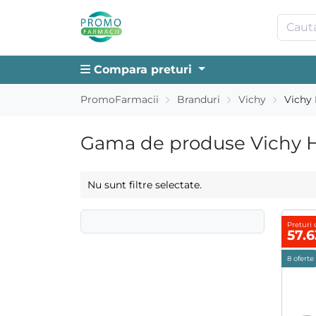
Compara preturi
PromoFarmacii
Branduri
Vichy
Vich
Gama de produse Vichy 
Nu sunt filtre selectate.
Preturi 
57.
8 oferte