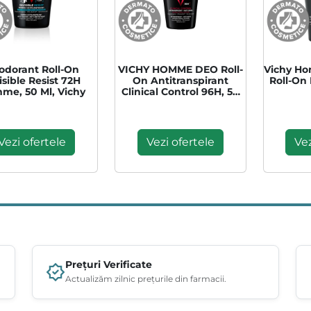
odorant Roll-On
VICHY HOMME DEO Roll-
Vichy H
isible Resist 72H
On Antitranspirant
Roll-On 
me, 50 Ml, Vichy
Clinical Control 96H, 50
Ml
Vezi ofertele
Vezi ofertele
Vez
Prețuri Verificate
Actualizăm zilnic prețurile din farmacii.