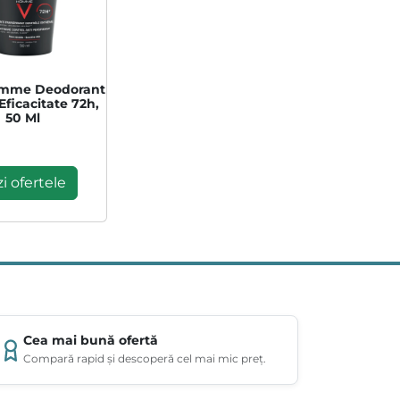
omme Deodorant
Eficacitate 72h,
50 Ml
i ofertele
Cea mai bună ofertă
Compară rapid și descoperă cel mai mic preț.