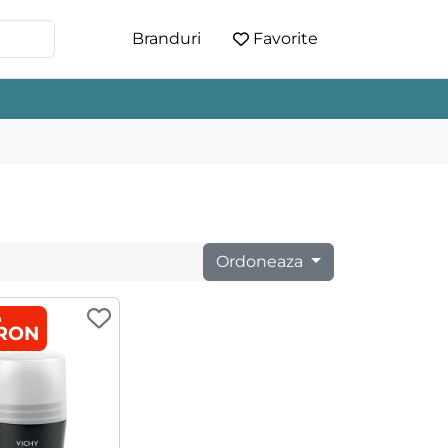
Branduri
Favorite
Ordoneaza
a
 RON