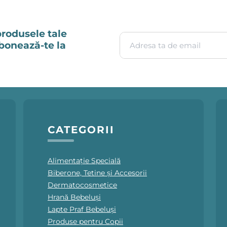
produsele tale
Adresa ta de email
Abonează-te la
CATEGORII
Alimentație Specială
Biberone, Tetine și Accesorii
Dermatocosmetice
Hrană Bebeluși
Lapte Praf Bebeluși
Produse pentru Copii