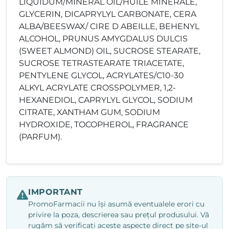
LIQUIDUM/MINERAL OIL/HUILE MINERALE,
GLYCERIN, DICAPRYLYL CARBONATE, CERA
ALBA/BEESWAX/ CIRE D ABEILLE, BEHENYL
ALCOHOL, PRUNUS AMYGDALUS DULCIS
(SWEET ALMOND) OIL, SUCROSE STEARATE,
SUCROSE TETRASTEARATE TRIACETATE,
PENTYLENE GLYCOL, ACRYLATES/C10-30
ALKYL ACRYLATE CROSSPOLYMER, 1,2-
HEXANEDIOL, CAPRYLYL GLYCOL, SODIUM
CITRATE, XANTHAM GUM, SODIUM
HYDROXIDE, TOCOPHEROL, FRAGRANCE
(PARFUM).
IMPORTANT
PromoFarmacii nu își asumă eventualele erori cu
privire la poza, descrierea sau prețul produsului. Vă
rugăm să verificați aceste aspecte direct pe site-ul