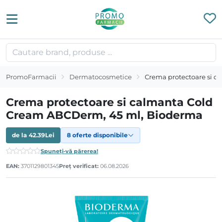
PromoFarmacii
Dermatocosmetice
Crema protectoare si 
Crema protectoare si calmanta Cold
Cream ABCDerm, 45 ml, Bioderma
de la
42.39
Lei
8 oferte disponibile
Spuneți-vă părerea!
EAN:
3701129801345
Preț verificat:
06.08.2026