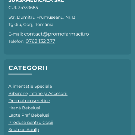
SURSAMEDICALA SRL
CUI: 34733685
Str. Dumitru Frumușeanu, Nr.13
Tg-Jiu, Gorj, România
contact@promofarmacii.ro
E-mail:
0762 132 377
Telefon:
CATEGORII
Alimentație Specială
Biberone, Tetine și Accesorii
Dermatocosmetice
Hrană Bebeluși
Lapte Praf Bebeluși
Produse pentru Copii
Scutece Adulți