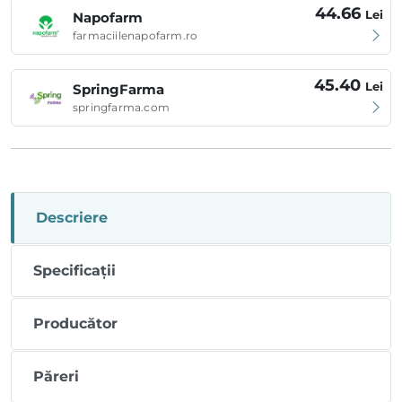
44.66
Lei
Napofarm
farmaciilenapofarm.ro
45.40
Lei
SpringFarma
springfarma.com
Descriere
Specificații
Producător
Păreri